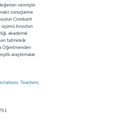
eğerleri vermiştir.
Analiz sonuçlarına
boyutun Cronbach
ve üçüncü boyutun
liği, akademik
leri tatminkâr
ada Öğretmenden
eşitli araştırmalar
ctations, Teachers,
w/51