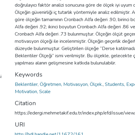
doğrulayıcı faktör analizi sonucuna göre de ölçek iyi uyum d
Ölçeğin güvenirliği iç tutarlık yöntemiyle analiz edilmiştir. 
göre ölçeğin tamamının Cronbach Alfa değeri .90, birinci 
Alfa değeri .92; ikinci boyutun Cronbach Alfa değeri .86 
Cronbach Alfa değeri .73 bulunmuştur. Ölçeğin ölçüt geçer
motivasyon ölçeği ile incelenmiştir. Ölçeğin geçerlik değer
düzeyde bulunmuştur. Geliştirilen ölçeğe “Derse katılm
Beklentiler Ölçeği” ismi verilmiştir. Bu ölçekle, gelecekte ç
yapılması alanın gelişmesine katkıda bulunulabilir.
Keywords
i
Beklentiler, Öğretmen, Motivasyon, Ölçek.
,
Students, Expe
Motivation, Scale
Citation
https://edergi.mehmetakif.edu.tr/index.php/efd/issue/vie
URI
http://hdl.handle.net/11672/161