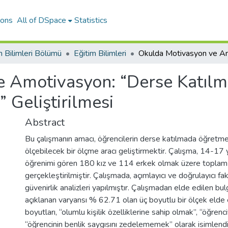
ions
All of DSpace
Statistics
m Bilimleri Bölümü
Eğitim Bilimleri
e Amotivasyon: “Derse Katı
” Geliştirilmesi
Abstract
Bu çalışmanın amacı, öğrencilerin derse katılmada öğretme
ölçebilecek bir ölçme aracı geliştirmektir. Çalışma, 14-17 y
öğrenimi gören 180 kız ve 114 erkek olmak üzere toplam
gerçekleştirilmiştir. Çalışmada, açımlayıcı ve doğrulayıcı fak
güvenirlik analizleri yapılmıştır. Çalışmadan elde edilen bul
açıklanan varyansı % 62.71 olan üç boyutlu bir ölçek elde e
boyutları, “olumlu kişilik özelliklerine sahip olmak”, “öğre
“öğrencinin benlik saygısını zedelememek” olarak isimlendiri