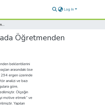
Log In
Okulda Motivasyon ve Amotivasyon: “Derse Katılmada Öğretmenden Beklentiler Ölçeği’nin” Geliştirilmesi
lmada Öğretmenden
nden beklentilerini
aşları arasındaki lise
 294 ergen üzerinde
tör analizi ve bazı
gulara göre,
dilmiştir. Ölçeğin
nciyi motive etmek” ve
lmiştir. Yapılan