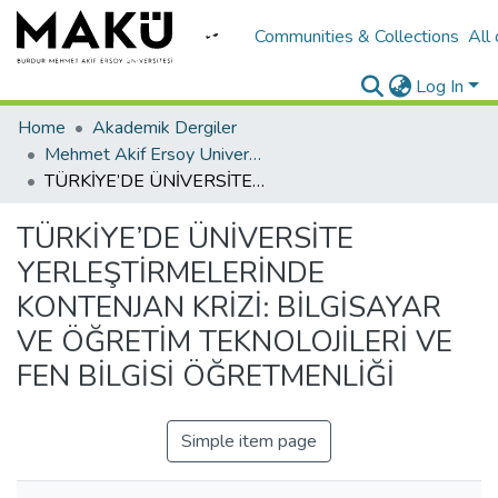
Communities & Collections
All
Log In
Home
Akademik Dergiler
Mehmet Akif Ersoy University Journal of Education Faculty
TÜRKİYE’DE ÜNİVERSİTE YERLEŞTİRMELERİNDE KONTENJAN KRİZİ: BİLGİSAYAR VE ÖĞRETİM TEKNOLOJİLERİ VE FEN BİLGİSİ ÖĞRETMENLİĞİ
TÜRKİYE’DE ÜNİVERSİTE
YERLEŞTİRMELERİNDE
KONTENJAN KRİZİ: BİLGİSAYAR
VE ÖĞRETİM TEKNOLOJİLERİ VE
FEN BİLGİSİ ÖĞRETMENLİĞİ
Simple item page