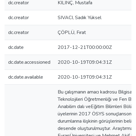
dc.creator
KILINÇ, Mustafa
dc.creator
SIVACI, Sadık Yüksel
dc.creator
ÇÖPLÜ, Fırat
dc.date
2017-12-21T00:00:00Z
dc.date.accessioned
2020-10-19T09:04:31Z
dc.date.available
2020-10-19T09:04:31Z
Bu çalışmanın amacı kadrosu Bilgisay
Teknolojileri Öğretmenliği ve Fen Bil
Anabilim dalı veEğitim Bilimleri Böl
üyelerinin 2017 ÖSYS sonuçlarısonra
durumlarına ilişkinin görüşlerinin belir
desende oluşturulmuştur. Araştırmanı
EvranÜniversitesi ve Mehmet Akif Ers