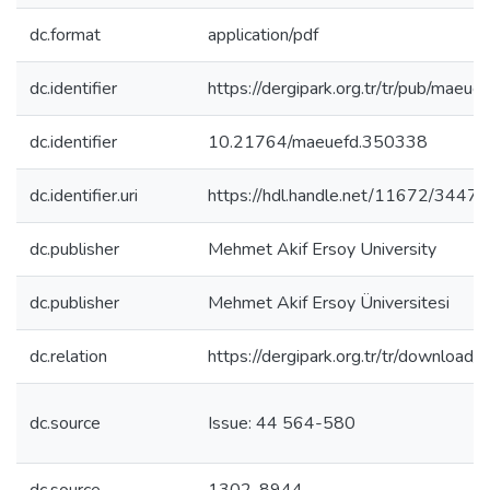
dc.format
application/pdf
dc.identifier
https://dergipark.org.tr/tr/pub/mae
dc.identifier
10.21764/maeuefd.350338
dc.identifier.uri
https://hdl.handle.net/11672/3447
dc.publisher
Mehmet Akif Ersoy University
dc.publisher
Mehmet Akif Ersoy Üniversitesi
dc.relation
https://dergipark.org.tr/tr/download/
dc.source
Issue: 44 564-580