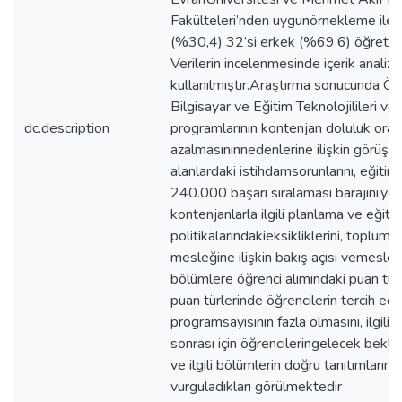
Fakülteleri’nden uygunörnekleme ile s
(%30,4) 32’si erkek (%69,6) öğretim
Verilerin incelenmesinde içerik analiz
kullanılmıştır.Araştırma sonucunda Öğ
Bilgisayar ve Eğitim Teknolojilileri veF
dc.description
programlarının kontenjan doluluk oranl
azalmasınınnedenlerine ilişkin görüşleri
alanlardaki istihdamsorunlarını, eğitim 
240.000 başarı sıralaması barajını,yön
kontenjanlarla ilgili planlama ve eğiti
politikalarındakieksikliklerini, toplum
mesleğine ilişkin bakış açısı vemesleğin 
bölümlere öğrenci alımındaki puan türün
puan türlerinde öğrencilerin tercih ed
programsayısının fazla olmasını, ilgili
sonrası için öğrencileringelecek beklen
ve ilgili bölümlerin doğru tanıtımlarını
vurguladıkları görülmektedir