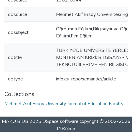
dc.source
1302-8944
dc.source
Mehmet Akif Ersoy Üniversitesi Eğiti
Öğretmen Eğitimi,Bilgisayar ve Öğreti
dc.subject
Eğitimi,Fen Eğitimi
TÜRKİYE’DE ÜNİVERSİTE YERLEŞ
dc.title
KONTENJAN KRİZİ: BİLGİSAYAR V
TEKNOLOJİLERİ VE FEN BİLGİSİ 
dc.type
info:eu-repo/semantics/article
Collections
Mehmet Akif Ersoy University Journal of Education Faculty
MAKÜ BIDB 2025
DSpace software
copyright © 2002-2026
LYRASIS