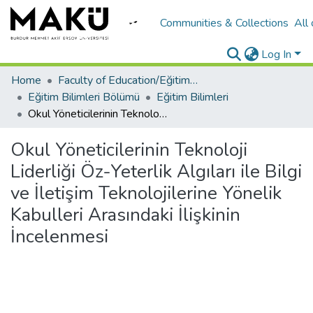
Communities & Collections
All
Log In
Home
Faculty of Education/Eğitim Fakültesi
Eğitim Bilimleri Bölümü
Eğitim Bilimleri
Okul Yöneticilerinin Teknoloji Liderliği Öz-Yeterlik Algıları ile Bilgi ve İletişim Teknolojilerine Yönelik Kabulleri Arasındaki İlişkinin İncelenmesi
Okul Yöneticilerinin Teknoloji
Liderliği Öz-Yeterlik Algıları ile Bilgi
ve İletişim Teknolojilerine Yönelik
Kabulleri Arasındaki İlişkinin
İncelenmesi