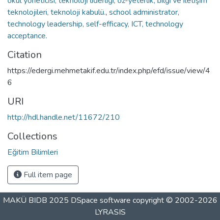
okul yöneticisi, teknoloji liderliği, öz-yeterlik, bilgi ve iletişim
teknolojileri, teknoloji kabulü.
,
school administrator,
technology leadership, self-efficacy, ICT, technology
acceptance.
Citation
https://edergi.mehmetakif.edu.tr/index.php/efd/issue/view/4
6
URI
http://hdl.handle.net/11672/210
Collections
Eğitim Bilimleri
Full item page
MAKÜ BIDB 2025
DSpace software
copyright © 2002-2026
LYRASIS