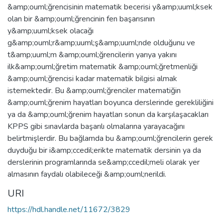
&amp;ouml;ğrencisinin matematik becerisi y&amp;uuml;ksek
olan bir &amp;ouml;ğrencinin fen başarısının
y&amp;uuml;ksek olacağı
g&amp;ouml;r&amp;uuml;ş&amp;uuml;nde olduğunu ve
t&amp;uuml;m &amp;ouml;ğrencilerin yarıya yakını
ilk&amp;ouml;ğretim matematik &amp;ouml;ğretmenliği
&amp;ouml;ğrencisi kadar matematik bilgisi almak
istemektedir. Bu &amp;ouml;ğrenciler matematiğin
&amp;ouml;ğrenim hayatları boyunca derslerinde gerekliliğini
ya da &amp;ouml;ğrenim hayatları sonun da karşılaşacakları
KPPS gibi sınavlarda başarılı olmalarına yarayacağını
belirtmişlerdir. Bu bağlamda bu &amp;ouml;ğrencilerin gerek
duyduğu bir i&amp;ccedil;erikte matematik dersinin ya da
derslerinin programlarında se&amp;ccedil;meli olarak yer
almasının faydalı olabileceği &amp;ouml;nerildi.
URI
https://hdl.handle.net/11672/3829