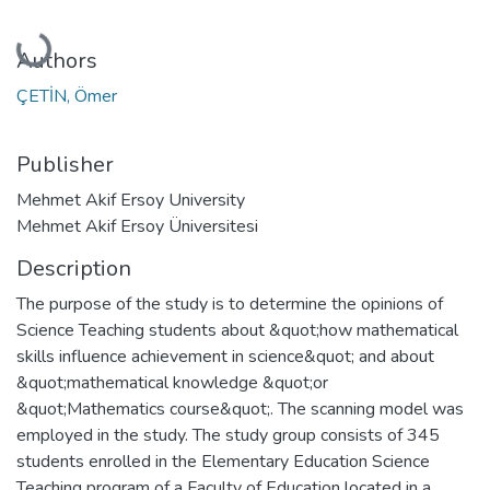
Loading...
Authors
ÇETİN, Ömer
Publisher
Mehmet Akif Ersoy University
Mehmet Akif Ersoy Üniversitesi
Description
The purpose of the study is to determine the opinions of
Science Teaching students about &quot;how mathematical
skills influence achievement in science&quot; and about
&quot;mathematical knowledge &quot;or
&quot;Mathematics course&quot;. The scanning model was
employed in the study. The study group consists of 345
students enrolled in the Elementary Education Science
Teaching program of a Faculty of Education located in a