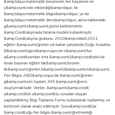
&amp;ldquo;matematik becerisinin fen başarısını ne
y&amp;ouml;nde etkilediği&amp;rdquo; ile
&amp;ldquo;matematik bilgisi&amp;rdquo; ya da
&amp;ldquo;matematik dersi&amp;rdquo; alma hakkındaki
g&amp;ouml;r&amp;uuml;şlerini belirlemektir.
&amp;Ccedil;alışmada tarama modeli kullanılmıştır.
&amp;Ccedil;alışma grubunu, 2010&amp;ndash;2011
eğitim-&amp;ouml;ğretim yılı bahar yarıyılında Doğu Anadolu
B&amp;ouml;lgesi&amp;rsquo;nin n&amp;uuml;fus
a&amp;ccedil;ısından orta &amp;ouml;l&amp;ccedil;ekli bir
ilinde bulunan eğitim fak&amp;uuml;ltesinin
ilk&amp;ouml;ğretim b&amp;ouml;l&amp;uuml;m&amp;uuml;,
Fen Bilgisi ABD&amp;rsquo;de &amp;ouml;ğrenim
g&amp;ouml;ren toplam 345 &amp;ouml;ğrenci
oluşturmaktadır. Veriler, &amp;uuml;&amp;ccedil;
a&amp;ccedil;ık u&amp;ccedil;lu sorudan oluşan
yapılandırılmış Bilgi Toplama Formu kullanılarak toplanmış ve
betimsel olarak analiz edilmiştir. Sonu&amp;ccedil;lar
&amp;ccedil;oğu fen bilgisi &amp;ouml;ğretmenliği