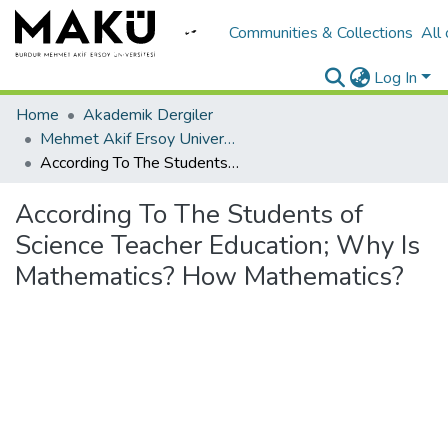
Communities & Collections
All
Log In
Home
Akademik Dergiler
Mehmet Akif Ersoy University Journal of Education Faculty
According To The Students of Science Teacher Education; Why Is Mathematics? How Mathematics?
According To The Students of
Science Teacher Education; Why Is
Mathematics? How Mathematics?