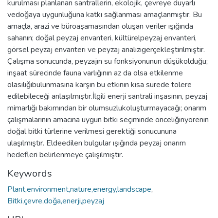
kurulması planlanan santrallerin, ekolojik, çevreye duyarlı
vedoğaya uygunluğuna katkı sağlanması amaçlanmıştır. Bu
amaçla, arazi ve büroaşamasından oluşan veriler ışığında
sahanın; doğal peyzaj envanteri, kültürelpeyzaj envanteri,
görsel peyzaj envanteri ve peyzaj analizigerçekleştirilmiştir.
Çalışma sonucunda, peyzajın su fonksiyonunun düşükolduğu;
inşaat sürecinde fauna varlığının az da olsa etkilenme
olasılığıbulunmasına karşın bu etkinin kısa sürede tolere
edilebileceği anlaşılmıştır.İlgili enerji santrali inşasının, peyzaj
mimarlığı bakımından bir olumsuzlukoluşturmayacağı; onarım
çalışmalarının amacına uygun bitki seçiminde önceliğinyörenin
doğal bitki türlerine verilmesi gerektiği sonucununa
ulaşılmıştır. Eldeedilen bulgular ışığında peyzaj onarım
hedefleri belirlenmeye çalışılmıştır.
Keywords
Plant,environment,nature,energy,landscape
,
Bitki,çevre,doğa,enerji,peyzaj