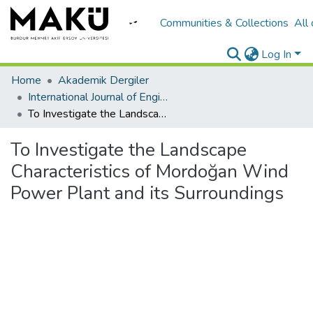
Communities & Collections
All
Log In
Home
Akademik Dergiler
International Journal of Engineering Design and Technology
To Investigate the Landscape Characteristics of Mordoğan Wind Power Plant and its Surroundings
To Investigate the Landscape
Characteristics of Mordoğan Wind
Power Plant and its Surroundings