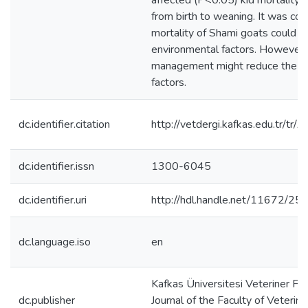
affected (P<0.05) kid mortality at
from birth to weaning. It was con
mortality of Shami goats could b
environmental factors. However,
management might reduce the ef
factors.
dc.identifier.citation
http://vetdergi.kafkas.edu.tr/tr/
dc.identifier.issn
1300-6045
dc.identifier.uri
http://hdl.handle.net/11672/25
dc.language.iso
en
Kafkas Üniversitesi Veteriner Fak
dc.publisher
Journal of the Faculty of Veterina