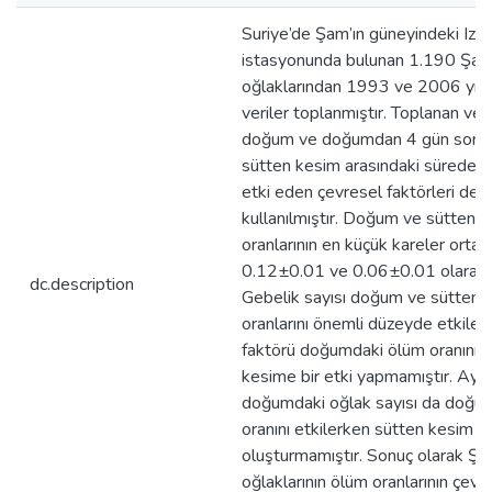
Suriye’de Şam’ın güneyindeki Izra
istasyonunda bulunan 1.190 Şam 
oğlaklarından 1993 ve 2006 yılla
veriler toplanmıştır. Toplanan veri
doğum ve doğumdan 4 gün sonra 
sütten kesim arasındaki sürede ö
etki eden çevresel faktörleri değ
kullanılmıştır. Doğum ve sütten 
oranlarının en küçük kareler ortala
0.12±0.01 ve 0.06±0.01 olarak 
dc.description
Gebelik sayısı doğum ve sütten 
oranlarını önemli düzeyde etkilemi
faktörü doğumdaki ölüm oranını e
kesime bir etki yapmamıştır. Aynı
doğumdaki oğlak sayısı da doğum
oranını etkilerken sütten kesim d
oluşturmamıştır. Sonuç olarak Şa
oğlaklarının ölüm oranlarının çevre