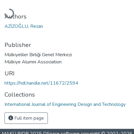
Loading...
Authors
AZİZOĞLU, Rezan
Publisher
Mülkiyeliler Birliği Genel Merkezi
Mülkiye Alumni Association
URI
https://hdl.handle.net/11672/2594
Collections
International Journal of Engineering Design and Technology
Full item page
MAKÜ BIDB 2025
DSpace software
copyright © 2002-2026