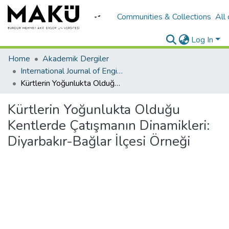
Communities & Collections
All
Log In
Home
Akademik Dergiler
International Journal of Engineering Design and Technology
Kürtlerin Yoğunlukta Olduğu Kentlerde Çatışmanın Dinamikleri: Diyarbakır-Bağlar İlçesi Örneği
Kürtlerin Yoğunlukta Olduğu
Kentlerde Çatışmanın Dinamikleri:
Diyarbakır-Bağlar İlçesi Örneği