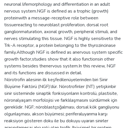
neuronal lifemorphology and differentiation in an adult
nervous system.NGF is defined as a trophic (growth)
proteinwith a message-receptive role between
tissuereacting to neuroblast proliferation, dorsal root
ganglionmaturation, axonal growth, peripheral stimuli, and
nerves stimulating this tissue. NGF is highly sensitiveto the
Trk-A receptor, a protein belonging to the thyrozincinase
family.Although NGF is defined as anervous system specific
growth factor,studies show that it also functionsin other
systems besides thenervous system.In this review, NGF
and its functions are discussed in detail.
Nörotrofin ailesinin ilk keşfedilenüyelerinden biri Sinir
Büyüme Faktörü (NGF)’dür. Nörotrofinler (NT) yetişkinbir
sinir sisteminde sinaptik fonksiyonların kontrolü, plastisite,
nöronalyaşam morfolojisi ve farklılaşmasını sürdürmek için
gereklidir. NGF; nöroblastçoğalması, dorsal kök gangliyonu
olgunlaşması, akson büyümesi; periferaluyarıma karşı
reaksiyon gösteren doku ile bu dokuyu uyaran sinirler
arasındamesaj alıcı rolü olan trofik (büyüme) bir protein