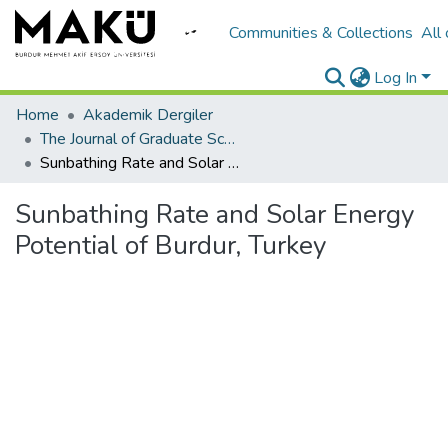
Communities & Collections
All
Log In
Home
Akademik Dergiler
The Journal of Graduate School of Natural and Applied Sciences of Mehmet Akif Ersoy University
Sunbathing Rate and Solar Energy Potential of Burdur, Turkey
Sunbathing Rate and Solar Energy
Potential of Burdur, Turkey