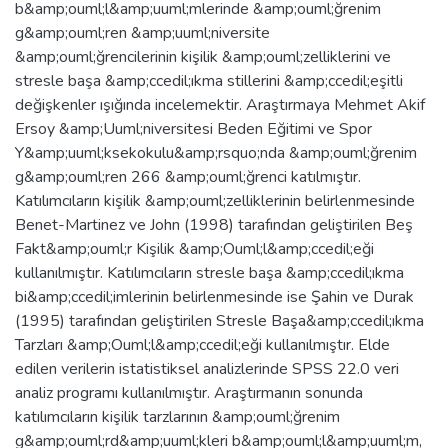
b&amp;ouml;l&amp;uuml;mlerinde &amp;ouml;ğrenim
g&amp;ouml;ren &amp;uuml;niversite
&amp;ouml;ğrencilerinin kişilik &amp;ouml;zelliklerini ve
stresle başa &amp;ccedil;ıkma stillerini &amp;ccedil;eşitli
değişkenler ışığında incelemektir. Araştırmaya Mehmet Akif
Ersoy &amp;Uuml;niversitesi Beden Eğitimi ve Spor
Y&amp;uuml;ksekokulu&amp;rsquo;nda &amp;ouml;ğrenim
g&amp;ouml;ren 266 &amp;ouml;ğrenci katılmıştır.
Katılımcıların kişilik &amp;ouml;zelliklerinin belirlenmesinde
Benet-Martinez ve John (1998) tarafından geliştirilen Beş
Fakt&amp;ouml;r Kişilik &amp;Ouml;l&amp;ccedil;eği
kullanılmıştır. Katılımcıların stresle başa &amp;ccedil;ıkma
bi&amp;ccedil;imlerinin belirlenmesinde ise Şahin ve Durak
(1995) tarafından geliştirilen Stresle Başa&amp;ccedil;ıkma
Tarzları &amp;Ouml;l&amp;ccedil;eği kullanılmıştır. Elde
edilen verilerin istatistiksel analizlerinde SPSS 22.0 veri
analiz programı kullanılmıştır. Araştırmanın sonunda
katılımcıların kişilik tarzlarının &amp;ouml;ğrenim
g&amp;ouml;rd&amp;uuml;kleri b&amp;ouml;l&amp;uuml;m,