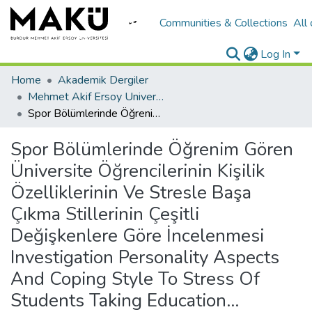
Communities & Collections
All
Log In
Home
Akademik Dergiler
Mehmet Akif Ersoy University Journal of Social Sciences Institute
Spor Bölümlerinde Öğrenim Gören Üniversite Öğrencilerinin Kişilik Özelliklerinin Ve Stresle Başa Çıkma Stillerinin Çeşitli Değişkenlere Göre İncelenmesi Investigation Personality Aspects And Coping Style To Stress Of Students Taking Education...
Spor Bölümlerinde Öğrenim Gören
Üniversite Öğrencilerinin Kişilik
Özelliklerinin Ve Stresle Başa
Çıkma Stillerinin Çeşitli
Değişkenlere Göre İncelenmesi
Investigation Personality Aspects
And Coping Style To Stress Of
Students Taking Education...