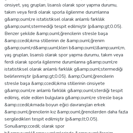
cinsiyet, yaş grupları, lisanslı olarak spor yapma durumu,
takım veya ferdi olarak sporla ilgilenme durumlarına
g&amp;ouml;re istatistiksel olarak anlamlı farklılık
g&amp;ouml;stermediği tespit edilmiştir (p&amp;gt;0.05).
Benzer şekilde &amp;ouml;ğrencilerin stresle başa
&amp;ccedil;ıkma stillerinin de &amp;ouml;ğrenim
g&amp;ouml;rd&amp;uuml;kleri b&amp;ouml;l&amp;uuml;m,
yaş grupları, lisanslı olarak spor yapma durumu, takım veya
ferdi olarak sporla ilgilenme durumlarına g&amp;ouml;re
istatistiksel olarak anlamlı farklılık g&amp;ouml;stermediği
belirlenmiştir (p&amp;gt;0.05). &amp;Ouml;ğrencilerin
stresle başa &amp;ccedil;ıkma stillerinin cinsiyete
g&amp;ouml;re anlamlı farklılık g&amp;ouml;sterdiği tespit
edilmiş, elde edilen bulgulara g&amp;ouml;re stresle başa
&amp;ccedil;ıkmada boyun eğici davranışları erkek
&amp;ouml;ğrencilerin kız &amp;ouml;ğrencilerden daha fazla
sergiledikleri tespit edilmiştir (p&amp;lt;0.05).
Sonu&amp;ccedil; olarak spor