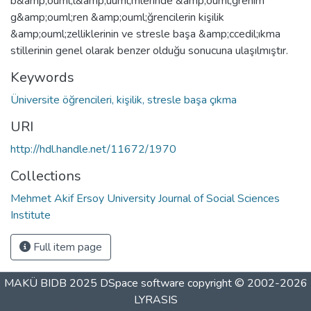
b&amp;ouml;l&amp;uuml;mlerinde &amp;ouml;ğrenim
g&amp;ouml;ren &amp;ouml;ğrencilerin kişilik
&amp;ouml;zelliklerinin ve stresle başa &amp;ccedil;ıkma
stillerinin genel olarak benzer olduğu sonucuna ulaşılmıştır.
Keywords
Üniversite öğrencileri, kişilik, stresle başa çıkma
URI
http://hdl.handle.net/11672/1970
Collections
Mehmet Akif Ersoy University Journal of Social Sciences
Institute
Full item page
MAKÜ BIDB 2025
DSpace software
copyright © 2002-2026
LYRASIS