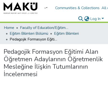
Communities & Collections
All
Log In
Home
Faculty of Education/Eğitim Fakültesi
Eğitim Bilimleri Bölümü
Eğitim Bilimleri
Pedagojik Formasyon Eğitimi Alan Öğretmen Adaylarının Öğretmenlik Mesleğine İlişkin Tutumlarının İncelenmesi
Pedagojik Formasyon Eğitimi Alan
Öğretmen Adaylarının Öğretmenlik
Mesleğine İlişkin Tutumlarının
İncelenmesi