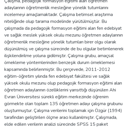
Çalışma, pedagojik formasyon eğitimi alan öğretmen
adaylarının öğretmenlik mesleğine yönelik tutumlarını
incelemeyi amaçlamaktadır. Çalışma betimsel araştırma
niteliğinde olup tarama modelinde yürütülmüştür. Bu
çalışmada da pedagojik formasyon eğitimi alan fen edebiyat
ve sağlık meslek yüksek okulu mezunu öğretmen adaylarının
öğretmenlik mesleğine yönelik tutumları birer olgu olarak
düşünülmüş ve çalışma sürecinde de bu olgular betimlenerek
ilişkilendirilme yoluna gidilmiştir. Çalışma grubu, amaçsal
örnekleme yöntemlerinden benzeşik durum örneklemesi
kapsamında belirlenmiştir. Bu çerçevede, 2011-2012
eğitim-öğretim yılında fen edebiyat fakültesi ve sağlık
yüksek okulu mezunu olup pedagojik formasyon eğitimi alan
öğretmen adaylarının özelliklerini yansıttığı düşünülen Ahi
Evran Üniversitesi sürekli eğitim merkezinde öğrenim
görmekte olan toplam 135 öğretmen adayı çalışma grubunu
oluşturmuştur. Çalışma verilerini toplamak için Özgür (1994)
tarafından geliştirilen ölçme aracı kullanılmıştır. Çalışmada,
elde edilen verilerin analizi sürecinde SPSS 15 paket