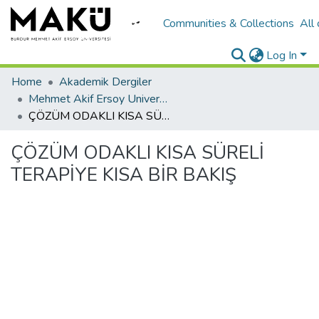
Communities & Collections
All
Log In
Home
Akademik Dergiler
Mehmet Akif Ersoy University Journal of Education Faculty
ÇÖZÜM ODAKLI KISA SÜRELİ TERAPİYE KISA BİR BAKIŞ
ÇÖZÜM ODAKLI KISA SÜRELİ
TERAPİYE KISA BİR BAKIŞ