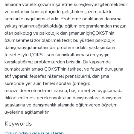
amacına yönelik çözüm inşa etme süreçleriyleilgilenmektedir
ve bunlar bir konsept içinde geliştirilen çözüm odaklı
sorularile uygulanmaktadır. Probleme odaklanan danışma
yaklaşımlarının ağırlıklıolduğu eğitim programlarından mezun
olan psikolog ve psikolojik danışmanlar içinÇOKST’nin
özümsenmesi zor olabilmektedir; bu yüzden psikolojik
danışmauygulamalarında, problem odaklı yaklaşımların
felsefesiyle ÇOKST sorularınınkullanması en yaygın
karşılaştığımız problemlerden birisidir. Bu kapsamda,
bumakalenin amacı ÇOKST’nin tarihsel ve felsefi duruşuna
atıf yaparak felsefesini,temel prensiplerini, danışma
sürecinde yer alan temel soruları (örneğin:
mucize,derecelendirme, istisna, baş etme) ve uygulamada
dikkat edilmesi gerekennoktaları danışmanlara, danışman
adaylarına ve danışmanlık alanında eğitimveren öğretim
üyelerine açıklamaktır.
Keywords
çözüm,odaklı,kısa,süreli,terapi