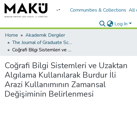
Communities & Collections
All
Log In
Home
Akademik Dergiler
The Journal of Graduate School of Natural and Applied Sciences of Mehmet Akif Ersoy University
Coğrafi Bilgi Sistemleri ve Uzaktan Algılama Kullanılarak Burdur İli Arazi Kullanımının Zamansal Değişiminin Belirlenmesi
Coğrafi Bilgi Sistemleri ve Uzaktan
Algılama Kullanılarak Burdur İli
Arazi Kullanımının Zamansal
Değişiminin Belirlenmesi