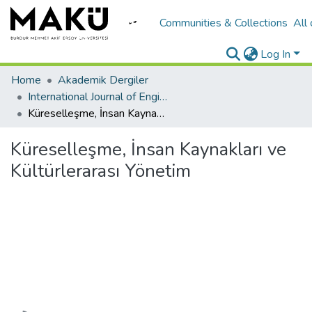
Communities & Collections
All
Log In
Home
Akademik Dergiler
International Journal of Engineering Design and Technology
Küreselleşme, İnsan Kaynakları ve Kültürlerarası Yönetim
Küreselleşme, İnsan Kaynakları ve
Kültürlerarası Yönetim
Loading...