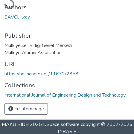
Authors
SAVCI, İlkay
Publisher
Mülkiyeliler Birliği Genel Merkezi
Mülkiye Alumni Association
URI
https://hdl.handle.net/11672/2858
Collections
International Journal of Engineering Design and Technology
Full item page
MAKÜ BIDB 2025
DSpace software
copyright © 2002-2026
LYRASIS