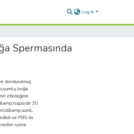
Log In
oğa Spermasında
 ve dondurulmuş
;uuml;ş boğa
n etkinliğinin
;C&amp;rsquo;de 30
l;ld&amp;uuml;.
dildi ve PBS ile
ilmeden sonra