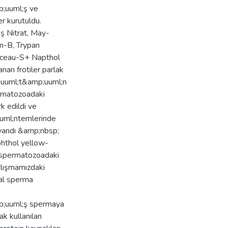
;uuml;ş ve
er kurutuldu.
 Nitrat, May-
n-B, Trypan
nceau-S+ Napthol
nan frotiler parlak
p;uuml;t&amp;uuml;n
ermatozoadaki
k edildi ve
uml;ntemlerinde
yandı &amp;nbsp;
hthol yellow-
 spermatozoadaki
alışmamızdaki
al sperma
p;uuml;ş spermaya
k kullanılan