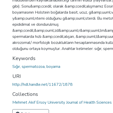
maddelerden kaynaklanabileceği tahmin edildi (hayvansal p
gibi). Sonu&amp;ccedil; olarak &amp;ccedil;alışmamız Eo
boyamasının Holstein boğalarda basit, ucuz, g&amp;uuml;v
y&amp;ouml;ntemi olduğunu g&amp;ouml;sterdi. Bu metot
epididimal ve dondurulmuş
&amp;ccedil;&amp;ouml;zd&amp;uuml;r&amp;uuml;lm&amp
spermalarda hızlı &amp;ccedil;alışan, &amp;ouml;l&amp;uum
akrozomal/ morfolojik bozuklukların hesaplanmasında kullan
olduğunu ortaya koymuştur. Anahtar kelimeler: sığır, spe
Keywords
Sığır, spermatozoa, boyama
URI
http://hdl.handle.net/11672/1878
Collections
Mehmet Akif Ersoy University Journal of Health Sciences 