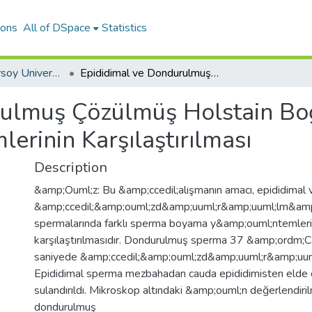
ions
All of DSpace
Statistics
Mehmet Akif Ersoy University Journal of Health Sciences Institute
Epididimal ve Dondurulmuş Çözülmüş Holstain Boğa Spermasında Farklı Boyama Yöntemlerinin Karşılaştırılması
rulmuş Çözülmüş Holstain B
erinin Karşılaştırılması
Description
&amp;Ouml;z: Bu &amp;ccedil;alışmanın amacı, epididimal
&amp;ccedil;&amp;ouml;zd&amp;uuml;r&amp;uuml;lm&amp
spermalarında farklı sperma boyama y&amp;ouml;ntemlerini
karşılaştırılmasıdır. Dondurulmuş sperma 37 &amp;ordm
saniyede &amp;ccedil;&amp;ouml;zd&amp;uuml;r&amp;uum
Epididimal sperma mezbahadan cauda epididimisten elde e
sulandırıldı. Mikroskop altındaki &amp;ouml;n değerlendir
dondurulmuş