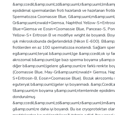
&amp;ccedil;&amp;ouml;zd&amp;uuml;r&amp;uuml;lm&amp
epididimal spermalardan froti hazırlandı ve hazırlanan frotil
Spermatozoa Coomassie Blue, G&amp;uuml;m&amp;uuml;ş
Gr&amp;uuml;nwald+Giemsa, Naphthol Yellow-S+Eritrosi
Blue+Giemsa ve Eosin+Coomassie Blue, Panceao-S, Po
Yellow-S+ Eritrosin B ve modifiye wright ile boyandı. Boya
ışık mikroskobunda değerlendirildi (Nikon E-600). B&am
frotilerden en az 100 spermatozoa incelendi. Sağlam sp
eg&amp;uuml;teryal b&amp;ouml;lge &amp;ccedil;ok iyi far
akrozomal b&amp;ouml;lge bazı sperma boyama y&amp;o
diğer b&amp;ouml;lgelere g&amp;ouml;re farklı renkte bo
(Coomassie Blue, May-Gr&amp;uuml;nwald+ Giemsa, Nap
S+Eritrosin-B, Eosin+Coomassie Blue). Bozuk akrozomlu
eguteryal b&amp;ouml;lgeler iyi boyanmadı. &amp;Ccedil;
t&amp;uuml;m boyama y&amp;ouml;ntemlerinde epididim
dondurulmuş
&amp;ccedil;&amp;ouml;zd&amp;uuml;r&amp;uuml;lm&am
g&amp;ouml;re daha iyi boyandı. Bu ise cryoprotektan olara