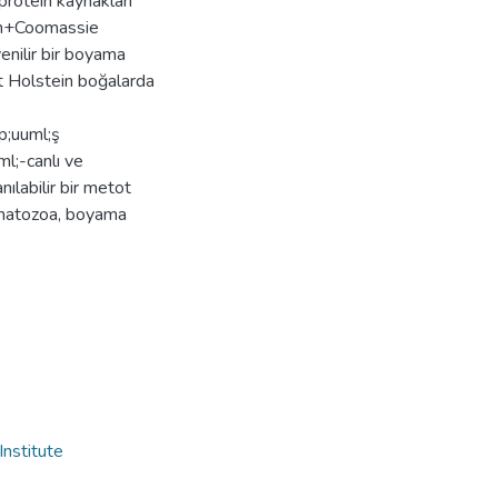
rotein kaynakları
sin+Coomassie
enilir bir boyama
 Holstein boğalarda
;uuml;ş
l;-canlı ve
ılabilir bir metot
rmatozoa, boyama
Institute