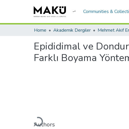
Communities & Collect
Home
Akademik Dergiler
Epididimal ve Dondu
Farklı Boyama Yönteml
Loading...
Authors