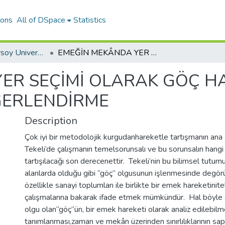
ions
All of DSpace
Statistics
Mehmet Akif Ersoy University Journal of Social Sciences Institute
EMEĞİN MEKÂNDA YER SEÇİMİ OLARAK GÖÇ HAKKINDA TEKELİ ÜZERİNDEN BİR DEĞERLENDİRME
ER SEÇİMİ OLARAK GÖÇ HA
ĞERLENDİRME
Description
Çok iyi bir metodolojik kurgudanhareketle tartışmanın ana 
Tekeli’de çalışmanın temelsorunsalı ve bu sorunsalın hangi
tartışılacağı son derecenettir. Tekeli’nin bu bilimsel tut
alanlarda olduğu gibi “göç” olgusunun işlenmesinde degörü
özellikle sanayi toplumları ile birlikte bir emek hareketinite
çalışmalarına bakarak ifade etmek mümkündür. Hal böyle o
olgu olan“göç”ün, bir emek hareketi olarak analiz edilebilm
tanımlanması,zaman ve mekân üzerinden sınırlılıklarının sa