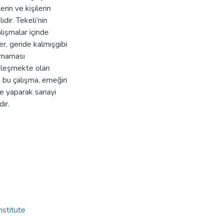
erin ve kişilerin
dir. Tekeli’nin
lışmalar içinde
ler, geride kalmışgibi
olmaması
yileşmekte olan
 bu çalışma, emeğin
e yaparak sanayi
ır.
nstitute