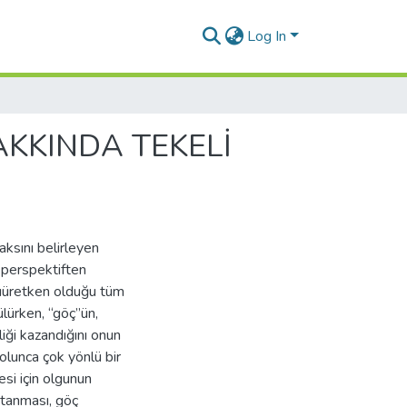
Log In
KKINDA TEKELİ
aksını belirleyen
 perspektiften
umuüretken olduğu tüm
lürken, “göç”ün,
liği kazandığını onun
lunca çok yönlü bir
esi için olgunun
ptanması, göç