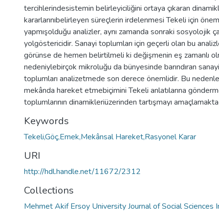
tercihlerindesistemin belirleyiciliğini ortaya çıkaran dinamikl
kararlarınıbelirleyen süreçlerin irdelenmesi Tekeli için önemli
yapmışolduğu analizler, aynı zamanda sonraki sosyolojik ça
yolgöstericidir. Sanayi toplumları için geçerli olan bu analiz
görünse de hemen belirtilmeli ki değişmenin eş zamanlı 
nedeniylebirçok mikroluğu da bünyesinde barındıran sana
toplumları analizetmede son derece önemlidir. Bu nedenle
mekânda hareket etmebiçimini Tekeli anlatılarına gönderm
toplumlarının dinamikleriüzerinden tartışmayı amaçlamaktad
Keywords
Tekeli,Göç,Emek,Mekânsal Hareket,Rasyonel Karar
URI
http://hdl.handle.net/11672/2312
Collections
Mehmet Akif Ersoy University Journal of Social Sciences I