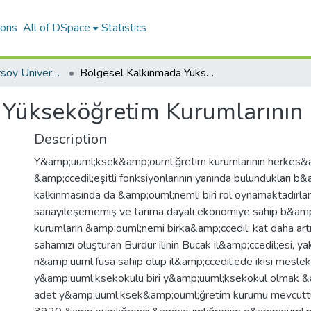
ions
All of DSpace
Statistics
Mehmet Akif Ersoy University Journal of Social Sciences Institute
Bölgesel Kalkınmada Yükseköğretim Kurumlarının Rolü ve Bucak Örneği
 Yükseköğretim Kurumlarının 
Description
Y&amp;uuml;ksek&amp;ouml;ğretim kurumlarının herkes&am
&amp;ccedil;eşitli fonksiyonlarının yanında bulundukları b
kalkınmasında da &amp;ouml;nemli biri rol oynamaktadırlar
sanayileşememiş ve tarıma dayalı ekonomiye sahip b&amp
kurumların &amp;ouml;nemi birka&amp;ccedil; kat daha ar
sahamızı oluşturan Burdur ilinin Bucak il&amp;ccedil;esi, y
n&amp;uuml;fusa sahip olup il&amp;ccedil;ede ikisi meslek
y&amp;uuml;ksekokulu biri y&amp;uuml;ksekokul olmak &
adet y&amp;uuml;ksek&amp;ouml;ğretim kurumu mevcuttur