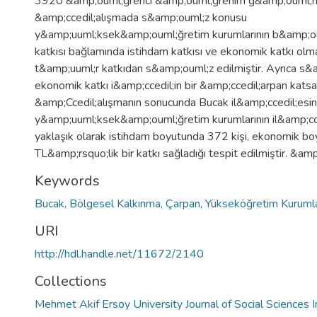
3920 &amp;ouml;ğrenci &amp;ouml;ğrenim g&amp;ouml;r
&amp;ccedil;alışmada s&amp;ouml;z konusu
y&amp;uuml;ksek&amp;ouml;ğretim kurumlarının b&amp;o
katkısı bağlamında istihdam katkısı ve ekonomik katkı ol
t&amp;uuml;r katkıdan s&amp;ouml;z edilmiştir. Ayrıca s
ekonomik katkı i&amp;ccedil;in bir &amp;ccedil;arpan katsa
&amp;Ccedil;alışmanın sonucunda Bucak il&amp;ccedil;esi
y&amp;uuml;ksek&amp;ouml;ğretim kurumlarının il&amp;cc
yaklaşık olarak istihdam boyutunda 372 kişi, ekonomik bo
TL&amp;rsquo;lik bir katkı sağladığı tespit edilmiştir. &am
Keywords
Bucak, Bölgesel Kalkınma, Çarpan, Yükseköğretim Kurumla
URI
http://hdl.handle.net/11672/2140
Collections
Mehmet Akif Ersoy University Journal of Social Sciences I