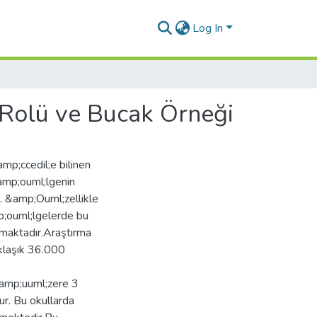
Log In
Rolü ve Bucak Örneği
p;ccedil;e bilinen
&amp;ouml;lgenin
. &amp;Ouml;zellikle
;ouml;lgelerde bu
tmaktadır.Araştırma
aklaşık 36.000
amp;uuml;zere 3
. Bu okullarda