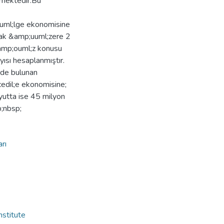
mektedir.Bu
uml;lge ekonomisine
mak &amp;uuml;zere 2
&amp;ouml;z konusu
yısı hesaplanmıştır.
nde bulunan
edil;e ekonomisine;
yutta ise 45 milyon
p;nbsp;
rı
nstitute