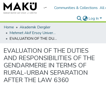
Communities & Collections
All
Log In
Home
Akademik Dergiler
Mehmet Akif Ersoy University Journal of Social Sciences Institute
EVALUATION OF THE DUTIES AND RESPONSIBILITIES OF THE GENDARMERIE IN TERMS OF RURAL-URBAN SEPARATION AFTER THE LAW 6360
EVALUATION OF THE DUTIES
AND RESPONSIBILITIES OF THE
GENDARMERIE IN TERMS OF
RURAL-URBAN SEPARATION
AFTER THE LAW 6360