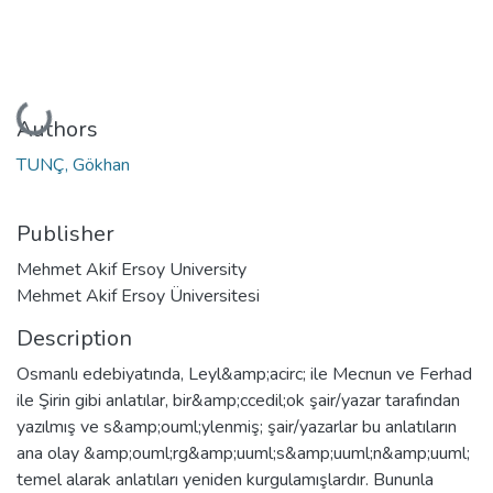
Loading...
Authors
TUNÇ, Gökhan
Publisher
Mehmet Akif Ersoy University
Mehmet Akif Ersoy Üniversitesi
Description
Osmanlı edebiyatında, Leyl&amp;acirc; ile Mecnun ve Ferhad
ile Şirin gibi anlatılar, bir&amp;ccedil;ok şair/yazar tarafından
yazılmış ve s&amp;ouml;ylenmiş; şair/yazarlar bu anlatıların
ana olay &amp;ouml;rg&amp;uuml;s&amp;uuml;n&amp;uuml;
temel alarak anlatıları yeniden kurgulamışlardır. Bununla