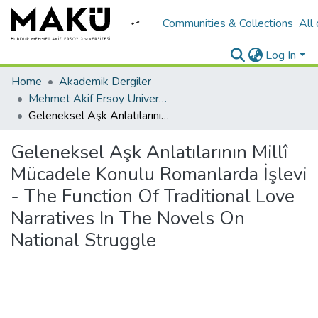
Communities & Collections
All
Log In
Home
Akademik Dergiler
Mehmet Akif Ersoy University Journal of Social Sciences Institute
Geleneksel Aşk Anlatılarının Millî Mücadele Konulu Romanlarda İşlevi - The Function Of Traditional Love Narratives In The Novels On National Struggle
Geleneksel Aşk Anlatılarının Millî
Mücadele Konulu Romanlarda İşlevi
- The Function Of Traditional Love
Narratives In The Novels On
National Struggle