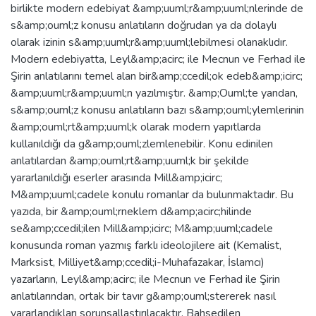
birlikte modern edebiyat &amp;uuml;r&amp;uuml;nlerinde de
s&amp;ouml;z konusu anlatıların doğrudan ya da dolaylı
olarak izinin s&amp;uuml;r&amp;uuml;lebilmesi olanaklıdır.
Modern edebiyatta, Leyl&amp;acirc; ile Mecnun ve Ferhad ile
Şirin anlatılarını temel alan bir&amp;ccedil;ok edeb&amp;icirc;
&amp;uuml;r&amp;uuml;n yazılmıştır. &amp;Ouml;te yandan,
s&amp;ouml;z konusu anlatıların bazı s&amp;ouml;ylemlerinin
&amp;ouml;rt&amp;uuml;k olarak modern yapıtlarda
kullanıldığı da g&amp;ouml;zlemlenebilir. Konu edinilen
anlatılardan &amp;ouml;rt&amp;uuml;k bir şekilde
yararlanıldığı eserler arasında Mill&amp;icirc;
M&amp;uuml;cadele konulu romanlar da bulunmaktadır. Bu
yazıda, bir &amp;ouml;rneklem d&amp;acirc;hilinde
se&amp;ccedil;ilen Mill&amp;icirc; M&amp;uuml;cadele
konusunda roman yazmış farklı ideolojilere ait (Kemalist,
Marksist, Milliyet&amp;ccedil;i-Muhafazakar, İslamcı)
yazarların, Leyl&amp;acirc; ile Mecnun ve Ferhad ile Şirin
anlatılarından, ortak bir tavır g&amp;ouml;stererek nasıl
yararlandıkları sorunsallaştırılacaktır. Bahsedilen