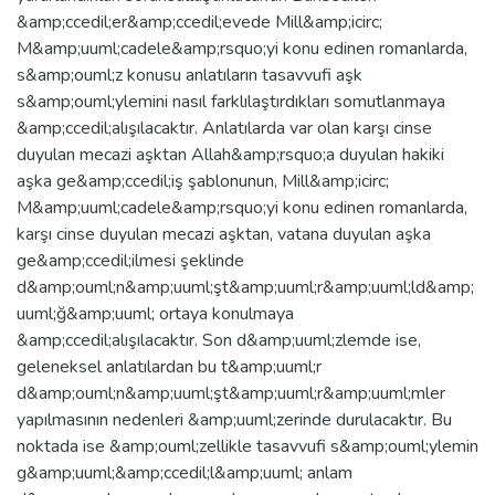
&amp;ccedil;er&amp;ccedil;evede Mill&amp;icirc;
M&amp;uuml;cadele&amp;rsquo;yi konu edinen romanlarda,
s&amp;ouml;z konusu anlatıların tasavvufi aşk
s&amp;ouml;ylemini nasıl farklılaştırdıkları somutlanmaya
&amp;ccedil;alışılacaktır. Anlatılarda var olan karşı cinse
duyulan mecazi aşktan Allah&amp;rsquo;a duyulan hakiki
aşka ge&amp;ccedil;iş şablonunun, Mill&amp;icirc;
M&amp;uuml;cadele&amp;rsquo;yi konu edinen romanlarda,
karşı cinse duyulan mecazi aşktan, vatana duyulan aşka
ge&amp;ccedil;ilmesi şeklinde
d&amp;ouml;n&amp;uuml;şt&amp;uuml;r&amp;uuml;ld&amp;
uuml;ğ&amp;uuml; ortaya konulmaya
&amp;ccedil;alışılacaktır. Son d&amp;uuml;zlemde ise,
geleneksel anlatılardan bu t&amp;uuml;r
d&amp;ouml;n&amp;uuml;şt&amp;uuml;r&amp;uuml;mler
yapılmasının nedenleri &amp;uuml;zerinde durulacaktır. Bu
noktada ise &amp;ouml;zellikle tasavvufi s&amp;ouml;ylemin
g&amp;uuml;&amp;ccedil;l&amp;uuml; anlam