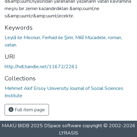
d&amp;uuml;nyasından yararlanan yazarların vatan kavramına
meşru bir zemin kazandırdıkları &amp;ouml;ne
s&amp;uuml;r&amp;uuml;lecektir.
Keywords
Leylâ ile Mecnun, Ferhad ile Şirin, Millî Mücadele, roman,
vatan.
URI
http://hdl.handle.net/11672/2261
Collections
Mehmet Akif Ersoy University Journal of Social Sciences
Institute
Full item page
MAKÜ BIDB 2025
DSpace software
copyright © 2002-2026
LYRASIS