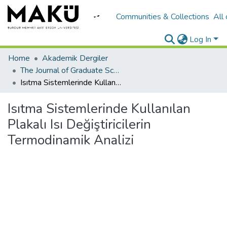
Communities & Collections
All
Log In
Home
Akademik Dergiler
The Journal of Graduate School of Natural and Applied Sciences of Mehmet Akif Ersoy University
Isıtma Sistemlerinde Kullanılan Plakalı Isı Değiştiricilerin Termodinamik Analizi
Isıtma Sistemlerinde Kullanılan
Plakalı Isı Değiştiricilerin
Termodinamik Analizi