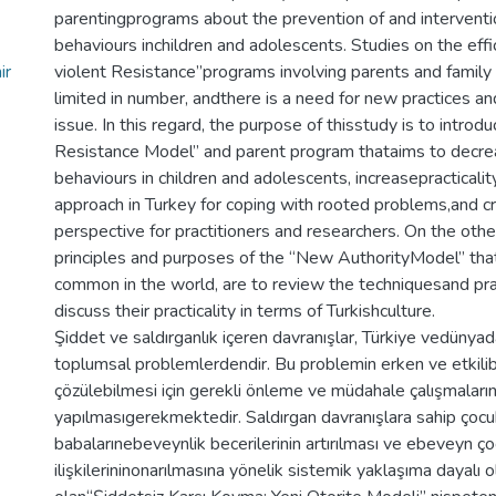
parentingprograms about the prevention of and interventio
behaviours inchildren and adolescents. Studies on the effi
ir
violent Resistance”programs involving parents and famil
limited in number, andthere is a need for new practices an
issue. In this regard, the purpose of thisstudy is to introd
Resistance Model” and parent program thataims to decre
behaviours in children and adolescents, increasepracticalit
approach in Turkey for coping with rooted problems,and c
perspective for practitioners and researchers. On the othe
principles and purposes of the “New AuthorityModel” tha
common in the world, are to review the techniquesand pra
discuss their practicality in terms of Turkishculture.
Şiddet ve saldırganlık içeren davranışlar, Türkiye vedünya
toplumsal problemlerdendir. Bu problemin erken ve etkili
çözülebilmesi için gerekli önleme ve müdahale çalışmaların
yapılmasıgerekmektedir. Saldırgan davranışlara sahip çocu
babalarınebeveynlik becerilerinin artırılması ve ebeveyn ç
ilişkilerininonarılmasına yönelik sistemik yaklaşıma dayalı ol