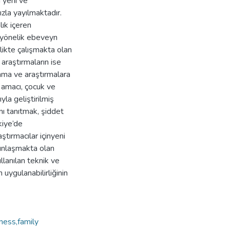
 yeni ve
zla yayılmaktadır.
ık içeren
 yönelik ebeveyn
rlikte çalışmakta olan
 araştırmaların ise
ama ve araştırmalara
 amacı, çocuk ve
la geliştirilmiş
ı tanıtmak, şiddet
kiye’de
aştırmacılar içinyeni
gınlaşmakta olan
llanılan teknik ve
uygulanabilirliğinin
ness,family