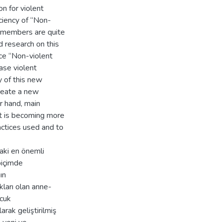
n for violent
ciency of “Non-
y members are quite
d research on this
uce “Non-violent
ase violent
y of this new
reate a new
r hand, main
t is becoming more
ctices used and to
daki en önemli
biçimde
ın
kları olan anne-
ocuk
arak geliştirilmiş