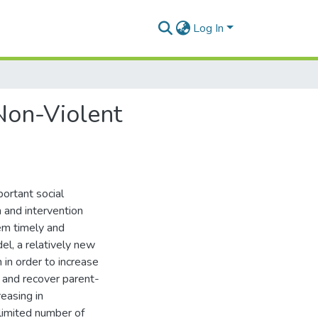
Log In
Non-Violent
ortant social
 and intervention
lem timely and
l, a relatively new
in order to increase
s and recover parent-
reasing in
limited number of