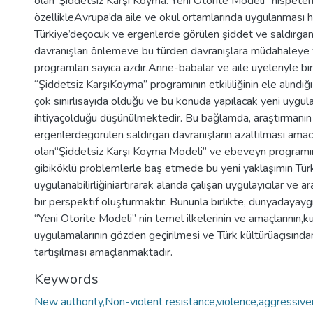
olan“Şiddetsiz Karşı Koyma: Yeni Otorite Modeli” nispeten
özellikleAvrupa’da aile ve okul ortamlarında uygulanması hı
Türkiye’deçocuk ve ergenlerde görülen şiddet ve saldırganl
davranışları önlemeve bu türden davranışlara müdahaleye
programları sayıca azdır.Anne-babalar ve aile üyeleriyle bi
“Şiddetsiz KarşıKoyma” programının etkililiğinin ele alındığı
çok sınırlısayıda olduğu ve bu konuda yapılacak yeni uygul
ihtiyaçolduğu düşünülmektedir. Bu bağlamda, araştırmanın
ergenlerdegörülen saldırgan davranışların azaltılması amacıy
olan“Şiddetsiz Karşı Koyma Modeli” ve ebeveyn programın
gibiköklü problemlerle baş etmede bu yeni yaklaşımın Tür
uygulanabilirliğiniartırarak alanda çalışan uygulayıcılar ve ar
bir perspektif oluşturmaktır. Bununla birlikte, dünyadayay
“Yeni Otorite Modeli” nin temel ilkelerinin ve amaçlarının,ku
uygulamalarının gözden geçirilmesi ve Türk kültürüaçısından 
tartışılması amaçlanmaktadır.
Keywords
New authority,Non-violent resistance,violence,aggressive