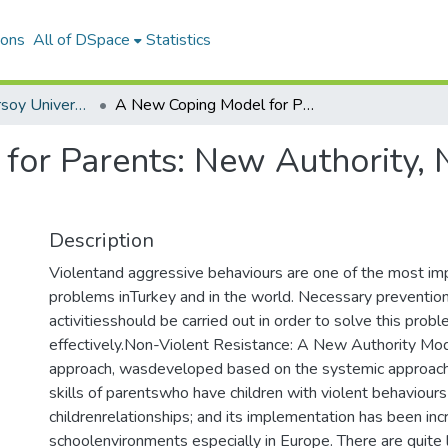
ions
All of DSpace
Statistics
Mehmet Akif Ersoy University Journal of Education Faculty
A New Coping Model for Parents: New Authority, Non-Violent Resistance
or Parents: New Authority, 
Description
Violentand aggressive behaviours are one of the most imp
problems inTurkey and in the world. Necessary prevention
activitiesshould be carried out in order to solve this prob
effectively.Non-Violent Resistance: A New Authority Mode
approach, wasdeveloped based on the systemic approach 
skills of parentswho have children with violent behaviour
childrenrelationships; and its implementation has been inc
schoolenvironments especially in Europe. There are quite 