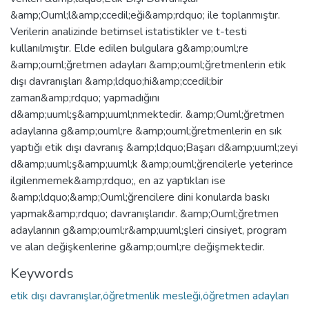
&amp;Ouml;l&amp;ccedil;eği&amp;rdquo; ile toplanmıştır.
Verilerin analizinde betimsel istatistikler ve t-testi
kullanılmıştır. Elde edilen bulgulara g&amp;ouml;re
&amp;ouml;ğretmen adayları &amp;ouml;ğretmenlerin etik
dışı davranışları &amp;ldquo;hi&amp;ccedil;bir
zaman&amp;rdquo; yapmadığını
d&amp;uuml;ş&amp;uuml;nmektedir. &amp;Ouml;ğretmen
adaylarına g&amp;ouml;re &amp;ouml;ğretmenlerin en sık
yaptığı etik dışı davranış &amp;ldquo;Başarı d&amp;uuml;zeyi
d&amp;uuml;ş&amp;uuml;k &amp;ouml;ğrencilerle yeterince
ilgilenmemek&amp;rdquo;, en az yaptıkları ise
&amp;ldquo;&amp;Ouml;ğrencilere dini konularda baskı
yapmak&amp;rdquo; davranışlarıdır. &amp;Ouml;ğretmen
adaylarının g&amp;ouml;r&amp;uuml;şleri cinsiyet, program
ve alan değişkenlerine g&amp;ouml;re değişmektedir.
Keywords
etik dışı davranışlar,öğretmenlik mesleği,öğretmen adayları