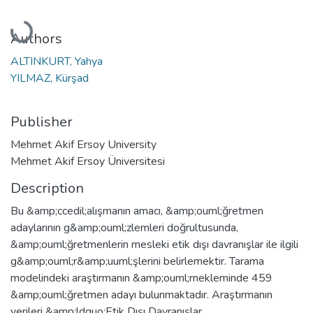
Loading...
Authors
ALTINKURT, Yahya
YILMAZ, Kürşad
Publisher
Mehmet Akif Ersoy University
Mehmet Akif Ersoy Üniversitesi
Description
Bu &amp;ccedil;alışmanın amacı, &amp;ouml;ğretmen
adaylarının g&amp;ouml;zlemleri doğrultusunda,
&amp;ouml;ğretmenlerin mesleki etik dışı davranışlar ile ilgili
g&amp;ouml;r&amp;uuml;şlerini belirlemektir. Tarama
modelindeki araştırmanın &amp;ouml;rnekleminde 459
&amp;ouml;ğretmen adayı bulunmaktadır. Araştırmanın
verileri &amp;ldquo;Etik Dışı Davranışlar