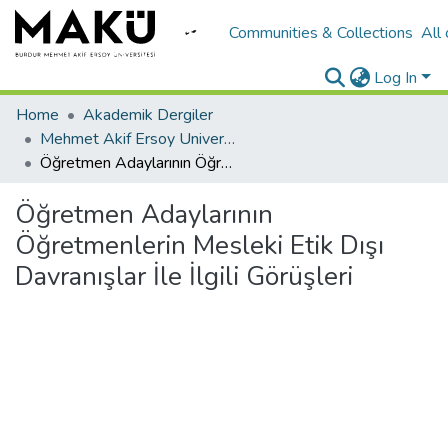
Communities & Collections
All
Log In
Home
Akademik Dergiler
Mehmet Akif Ersoy University Journal of Education Faculty
Öğretmen Adaylarının Öğretmenlerin Mesleki Etik Dışı Davranışlar İle İlgili Görüşleri
Öğretmen Adaylarının
Öğretmenlerin Mesleki Etik Dışı
Davranışlar İle İlgili Görüşleri