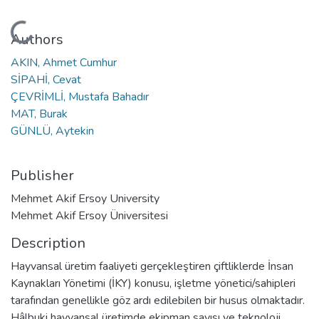
Loading...
Authors
AKIN, Ahmet Cumhur
SİPAHİ, Cevat
ÇEVRİMLİ, Mustafa Bahadır
MAT, Burak
GÜNLÜ, Aytekin
Publisher
Mehmet Akif Ersoy University
Mehmet Akif Ersoy Üniversitesi
Description
Hayvansal üretim faaliyeti gerçekleştiren çiftliklerde İnsan
Kaynakları Yönetimi (İKY) konusu, işletme yönetici/sahipleri
tarafından genellikle göz ardı edilebilen bir husus olmaktadır.
Hâlbuki hayvansal üretimde ekipman sayısı ve teknoloji