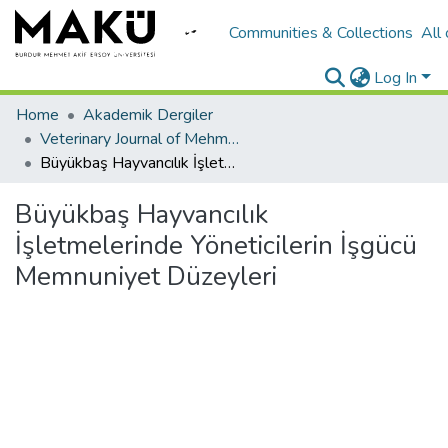
Communities & Collections
All
Log In
Home
Akademik Dergiler
Veterinary Journal of Mehmet Akif Ersoy University
Büyükbaş Hayvancılık İşletmelerinde Yöneticilerin İşgücü Memnuniyet Düzeyleri
Büyükbaş Hayvancılık
İşletmelerinde Yöneticilerin İşgücü
Memnuniyet Düzeyleri