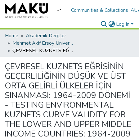
Communities & Collections
All
Log In
Home
Akademik Dergiler
Mehmet Akif Ersoy University Journal of Social Sciences Institute
ÇEVRESEL KUZNETS EĞRİSİNİN GEÇERLİLİĞİNİN DÜŞÜK VE ÜST ORTA GELİRLİ ÜLKELER İÇİN SINANMASI: 1964-2009 DÖNEMİ - TESTING ENVIRONMENTAL KUZNETS CURVE VALIDITY FOR THE LOWER AND UPPER MIDDLE INCOME COUNTRIES: 1964-2009 PERIOD
ÇEVRESEL KUZNETS EĞRİSİNİN
GEÇERLİLİĞİNİN DÜŞÜK VE ÜST
ORTA GELİRLİ ÜLKELER İÇİN
SINANMASI: 1964-2009 DÖNEMİ
- TESTING ENVIRONMENTAL
KUZNETS CURVE VALIDITY FOR
THE LOWER AND UPPER MIDDLE
INCOME COUNTRIES: 1964-2009