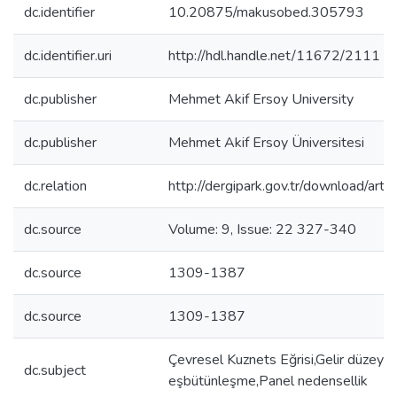
dc.identifier
10.20875/makusobed.305793
dc.identifier.uri
http://hdl.handle.net/11672/2111
dc.publisher
Mehmet Akif Ersoy University
dc.publisher
Mehmet Akif Ersoy Üniversitesi
dc.relation
http://dergipark.gov.tr/download/arti
dc.source
Volume: 9, Issue: 22 327-340
dc.source
1309-1387
dc.source
1309-1387
Çevresel Kuznets Eğrisi,Gelir düzeyi,
dc.subject
eşbütünleşme,Panel nedensellik