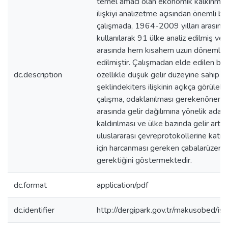
temel amacı olan ekonomik kalkınma v
ilişkiyi analizetme açısından önemli bir
çalışmada, 1964-2009 yılları arasında
kullanılarak 91 ülke analiz edilmiş ve
arasında hem kısahem uzun dönemli k
edilmiştir. Çalışmadan elde edilen bir
dc.description
özellikle düşük gelir düzeyine sahip 
şeklindekiters ilişkinin açıkça görülebi
çalışma, odaklanılması gerekenönemli 
arasında gelir dağılımına yönelik adale
kaldırılması ve ülke bazında gelir artı
uluslararası çevreprotokollerine katılım
için harcanması gereken çabalarüzeri
gerektiğini göstermektedir.
dc.format
application/pdf
dc.identifier
http://dergipark.gov.tr/makusobed/