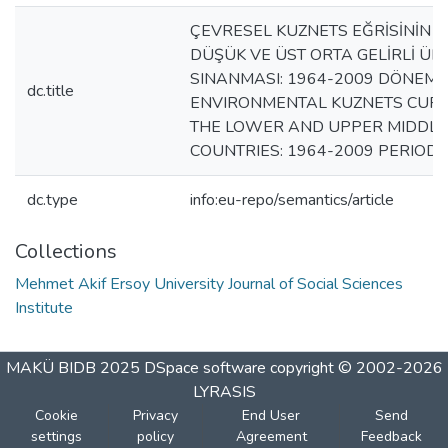
ÇEVRESEL KUZNETS EĞRİSİNİN G
DÜŞÜK VE ÜST ORTA GELİRLİ ÜLK
SINANMASI: 1964-2009 DÖNEMİ 
dc.title
ENVIRONMENTAL KUZNETS CURVE
THE LOWER AND UPPER MIDDLE
COUNTRIES: 1964-2009 PERIOD
dc.type
info:eu-repo/semantics/article
Collections
Mehmet Akif Ersoy University Journal of Social Sciences
Institute
MAKÜ BIDB 2025
DSpace software
copyright © 2002-2026
LYRASIS
Cookie
Privacy
End User
Send
settings
policy
Agreement
Feedback