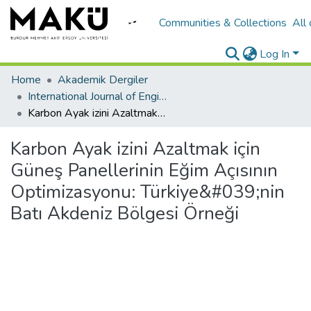
Communities & Collections
All
Log In
Home
Akademik Dergiler
International Journal of Engineering Design and Technology
Karbon Ayak izini Azaltmak için Güneş Panellerinin Eğim Açısının Optimizasyonu: Türkiye&#039;nin Batı Akdeniz Bölgesi Örneği
Karbon Ayak izini Azaltmak için
Güneş Panellerinin Eğim Açısının
Optimizasyonu: Türkiye&#039;nin
Batı Akdeniz Bölgesi Örneği