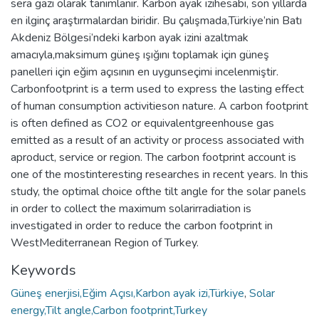
sera gazı olarak tanımlanır. Karbon ayak izihesabı, son yıllarda
en ilginç araştırmalardan biridir. Bu çalışmada,Türkiye’nin Batı
Akdeniz Bölgesi’ndeki karbon ayak izini azaltmak
amacıyla,maksimum güneş ışığını toplamak için güneş
panelleri için eğim açısının en uygunseçimi incelenmiştir.
Carbonfootprint is a term used to express the lasting effect
of human consumption activitieson nature. A carbon footprint
is often defined as CO2 or equivalentgreenhouse gas
emitted as a result of an activity or process associated with
aproduct, service or region. The carbon footprint account is
one of the mostinteresting researches in recent years. In this
study, the optimal choice ofthe tilt angle for the solar panels
in order to collect the maximum solarirradiation is
investigated in order to reduce the carbon footprint in
WestMediterranean Region of Turkey.
Keywords
Güneş enerjisi,Eğim Açısı,Karbon ayak izi,Türkiye
,
Solar
energy,Tilt angle,Carbon footprint,Turkey