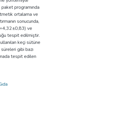
şme yöntemiyle
s paket programında
ritmetik ortalama ve
ştırmanın sonucunda,
 ( =4,32±0,83) ve
u tespit edilmiştir.
llanılan keçi sütüne
süreleri gibi bazı
rmada tespit edilen
Gıda