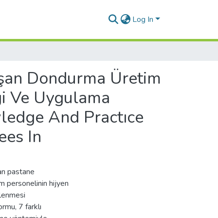
Log In
ışan Dondurma Üretim
lgi Ve Uygulama
ledge And Practıce
ees In
an pastane
m personelinin hijyen
rlenmesi
rmu, 7 farklı