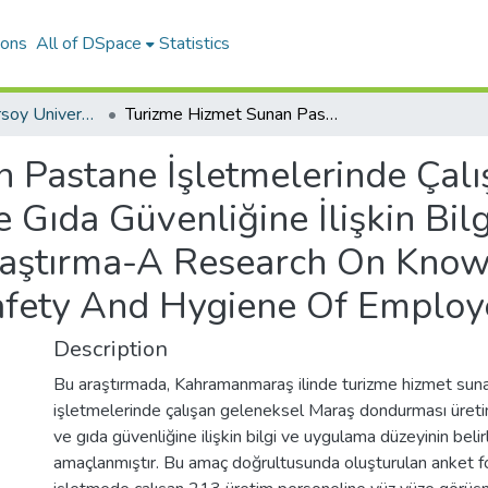
ions
All of DSpace
Statistics
Mehmet Akif Ersoy University Journal of Social Sciences Institute
Turizme Hizmet Sunan Pastane İşletmelerinde Çalışan Dondurma Üretim Personelinin Hijyen Ve Gıda Güvenliğine İlişkin Bilgi Ve Uygulama Düzeyi Üzerine Bir Araştırma-A Research On Knowledge And Practıce Levels About Food Safety And Hygiene Of Employees In
n Pastane İşletmelerinde Çal
e Gıda Güvenliğine İlişkin Bi
raştırma-A Research On Know
afety And Hygiene Of Employ
Description
Bu araştırmada, Kahramanmaraş ilinde turizme hizmet sun
işletmelerinde çalışan geleneksel Maraş dondurması üreti
ve gıda güvenliğine ilişkin bilgi ve uygulama düzeyinin beli
amaçlanmıştır. Bu amaç doğrultusunda oluşturulan anket fo