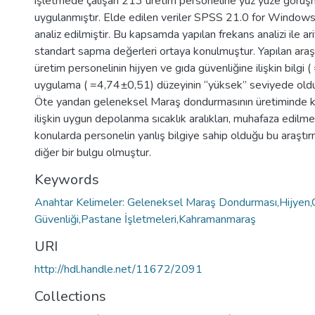
işletmede çalışan 213 üretim personeline yüz yüze görü
uygulanmıştır. Elde edilen veriler SPSS 21.0 for Window
analiz edilmiştir. Bu kapsamda yapılan frekans analizi ile a
standart sapma değerleri ortaya konulmuştur. Yapılan ara
üretim personelinin hijyen ve gıda güvenliğine ilişkin bilgi
uygulama ( =4,74±0,51) düzeyinin “yüksek” seviyede olduğ
Öte yandan geleneksel Maraş dondurmasının üretiminde ku
ilişkin uygun depolanma sıcaklık aralıkları, muhafaza edilme 
konularda personelin yanlış bilgiye sahip olduğu bu araştı
diğer bir bulgu olmuştur.
Keywords
Anahtar Kelimeler: Geleneksel Maraş Dondurması,Hijyen,
Güvenliği,Pastane İşletmeleri,Kahramanmaraş
URI
http://hdl.handle.net/11672/2091
Collections