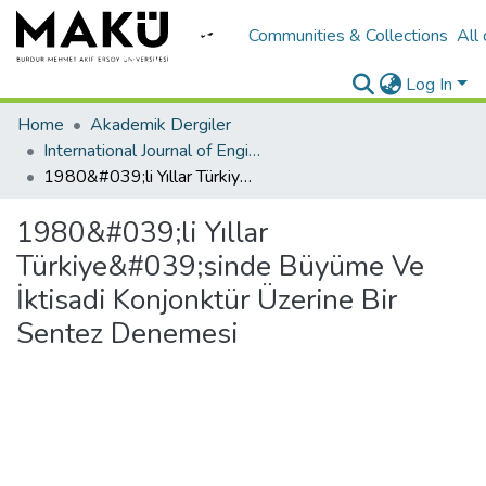
Communities & Collections
All
Log In
Home
Akademik Dergiler
International Journal of Engineering Design and Technology
1980&#039;li Yıllar Türkiye&#039;sinde Büyüme Ve İktisadi Konjonktür Üzerine Bir Sentez Denemesi
1980&#039;li Yıllar
Türkiye&#039;sinde Büyüme Ve
İktisadi Konjonktür Üzerine Bir
Sentez Denemesi