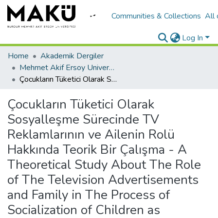
Communities & Collections
All
Log In
Home
Akademik Dergiler
Mehmet Akif Ersoy University Journal of Social Sciences Institute
Çocukların Tüketici Olarak Sosyalleşme Sürecinde TV Reklamlarının ve Ailenin Rolü Hakkında Teorik Bir Çalışma - A Theoretical Study About The Role of The Television Advertisements and Family in The Process of Socialization of Children as Consumer
Çocukların Tüketici Olarak
Sosyalleşme Sürecinde TV
Reklamlarının ve Ailenin Rolü
Hakkında Teorik Bir Çalışma - A
Theoretical Study About The Role
of The Television Advertisements
and Family in The Process of
Socialization of Children as