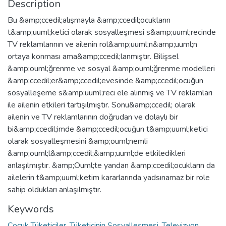
Description
Bu &amp;ccedil;alışmayla &amp;ccedil;ocukların
t&amp;uuml;ketici olarak sosyalleşmesi s&amp;uuml;recinde
TV reklamlarının ve ailenin rol&amp;uuml;n&amp;uuml;n
ortaya konması ama&amp;ccedil;lanmıştır. Bilişsel
&amp;ouml;ğrenme ve sosyal &amp;ouml;ğrenme modelleri
&amp;ccedil;er&amp;ccedil;evesinde &amp;ccedil;ocuğun
sosyalleşeme s&amp;uuml;reci ele alınmış ve TV reklamları
ile ailenin etkileri tartışılmıştır. Sonu&amp;ccedil; olarak
ailenin ve TV reklamlarının doğrudan ve dolaylı bir
bi&amp;ccedil;imde &amp;ccedil;ocuğun t&amp;uuml;ketici
olarak sosyalleşmesini &amp;ouml;nemli
&amp;ouml;l&amp;ccedil;&amp;uuml;de etkiledikleri
anlaşılmıştır. &amp;Ouml;te yandan &amp;ccedil;ocukların da
ailelerin t&amp;uuml;ketim kararlarında yadsınamaz bir role
sahip oldukları anlaşılmıştır.
Keywords
Çocuk Tüketiciler, Tüketicinin Sosyalleşmesi, Televizyon