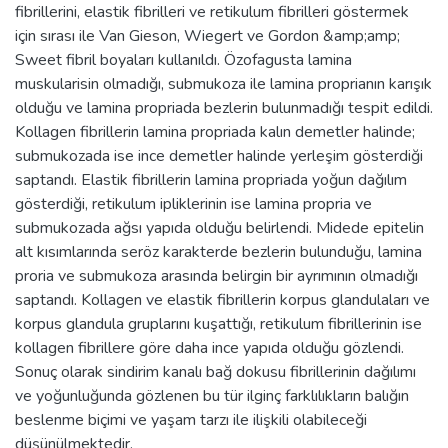
fibrillerini, elastik fibrilleri ve retikulum fibrilleri göstermek
için sırası ile Van Gieson, Wiegert ve Gordon &amp;amp;
Sweet fibril boyaları kullanıldı. Özofagusta lamina
muskularisin olmadığı, submukoza ile lamina proprianın karışık
olduğu ve lamina propriada bezlerin bulunmadığı tespit edildi.
Kollagen fibrillerin lamina propriada kalın demetler halinde;
submukozada ise ince demetler halinde yerleşim gösterdiği
saptandı. Elastik fibrillerin lamina propriada yoğun dağılım
gösterdiği, retikulum ipliklerinin ise lamina propria ve
submukozada ağsı yapıda olduğu belirlendi. Midede epitelin
alt kısımlarında seröz karakterde bezlerin bulunduğu, lamina
proria ve submukoza arasında belirgin bir ayrımının olmadığı
saptandı. Kollagen ve elastik fibrillerin korpus glandulaları ve
korpus glandula gruplarını kuşattığı, retikulum fibrillerinin ise
kollagen fibrillere göre daha ince yapıda olduğu gözlendi.
Sonuç olarak sindirim kanalı bağ dokusu fibrillerinin dağılımı
ve yoğunluğunda gözlenen bu tür ilginç farklılıkların balığın
beslenme biçimi ve yaşam tarzı ile ilişkili olabileceği
düşünülmektedir.