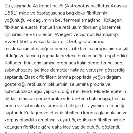
Bu çalışmada Astronot balığı (Astronotus ocellatus Agassiz,
1831) mide ve özofagusunda bağ doku fibrillerinin
yoğunluğu ve dağılımının belirlenmesi amaçlandı. Kollagen
fibrillerini, elastik fibrilleri ve retikulum fibrilleri göstermek
için sırası ile Van Gieson, Wiegert ve Gordon &amp;amp;
Sweet fibril boyaları kullanıldı. Özofagusta lamina
muskularisin olmadığı, submukoza ile lamina proprianın karışık
olduğu ve lamina propriada bezlerin bulunmadığı tespit edildi.
Kollagen fibrillerin lamina propriada kalın demetler halinde;
submukozada ise ince demetler halinde yerleşim gösterdiği
saptandı. Elastik fibrillerin lamina propriada yoğun dağılım
gösterdiği, retikulum ipliklerinin ise lamina propria ve
submukozada ağsı yapıda olduğu belirlendi. Midede epitelin
alt kısımlarında seröz karakterde bezlerin bulunduğu, lamina
proria ve submukoza arasında belirgin bir ayrımının olmadığı
saptandı. Kollagen ve elastik fibrillerin korpus glandulaları ve
korpus glandula gruplarını kuşattığı, retikulum fibrillerinin ise
kollagen fibrillere göre daha ince yapıda olduğu gözlendi.