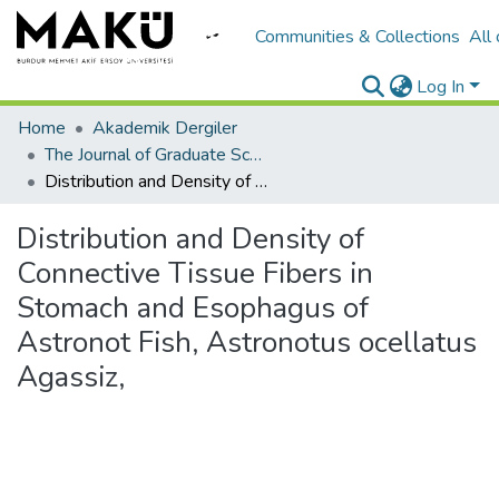
Communities & Collections
All
Log In
Home
Akademik Dergiler
The Journal of Graduate School of Natural and Applied Sciences of Mehmet Akif Ersoy University
Distribution and Density of Connective Tissue Fibers in Stomach and Esophagus of Astronot Fish, Astronotus ocellatus Agassiz,
Distribution and Density of
Connective Tissue Fibers in
Stomach and Esophagus of
Astronot Fish, Astronotus ocellatus
Agassiz,