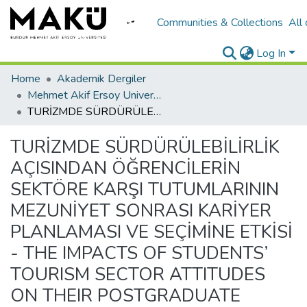
Communities & Collections
All
Log In
Home
Akademik Dergiler
Mehmet Akif Ersoy University Journal of Social Sciences Institute
TURİZMDE SÜRDÜRÜLEBİLİRLİK AÇISINDAN ÖĞRENCİLERİN SEKTÖRE KARŞI TUTUMLARININ MEZUNİYET SONRASI KARİYER PLANLAMASI VE SEÇİMİNE ETKİSİ - THE IMPACTS OF STUDENTS’ TOURISM SECTOR ATTITUDES ON THEIR POSTGRADUATE CAREER OPTIONS AND PLANNING IN THE TERMS OF SUSTAINABILITY IN TOURISM
TURİZMDE SÜRDÜRÜLEBİLİRLİK
AÇISINDAN ÖĞRENCİLERİN
SEKTÖRE KARŞI TUTUMLARININ
MEZUNİYET SONRASI KARİYER
PLANLAMASI VE SEÇİMİNE ETKİSİ
- THE IMPACTS OF STUDENTS’
TOURISM SECTOR ATTITUDES
ON THEIR POSTGRADUATE