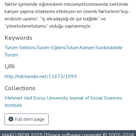
faktör içerisinde öğrencilerin mezuniyetsonrasında sektörde
kariyer yapma isteklerini etkileyen en önemli faktörlerin“kişi-
endüstri uyumu”, “iş arkadaşlığı ile işe bağlılık” ve
“yöneticilerintutumu” olduğu saptanmıştır.
Keywords
Turizm Sektörü,Turizm Eğitimi,Tutum,Kariyer,Sürdürülebilir
Turizm
URI
http://hdl.handle.net/11672/1995
Collections
Mehmet Akif Ersoy University Journal of Social Sciences
Institute
Full item page
MAKÜ BIDB 2025
DSpace software
copyright © 2002-2026