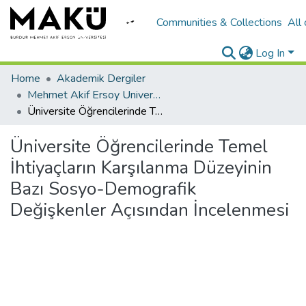
Communities & Collections
All
Log In
Home
Akademik Dergiler
Mehmet Akif Ersoy University Journal of Education Faculty
Üniversite Öğrencilerinde Temel İhtiyaçların Karşılanma Düzeyinin Bazı Sosyo-Demografik Değişkenler Açısından İncelenmesi
Üniversite Öğrencilerinde Temel
İhtiyaçların Karşılanma Düzeyinin
Bazı Sosyo-Demografik
Değişkenler Açısından İncelenmesi