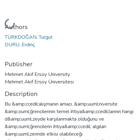
Loading...
Authors
TÜRKDOĞAN, Turgut
DURU, Erdinç
Publisher
Mehmet Akif Ersoy University
Mehmet Akif Ersoy Üniversitesi
Description
Bu &amp;ccedil;alışmanın amacı, &amp;uuml;niversite
&amp;ouml;ğrencilerinin temel ihtiya&amp;ccedil;larının hangi
d&amp;uuml;zeyde karşılanmakta olduğunu ve
&amp;ouml;ğrencilerin ihtiya&amp;ccedil; algıları
&amp;uuml;zerinde etkisi olabileceği