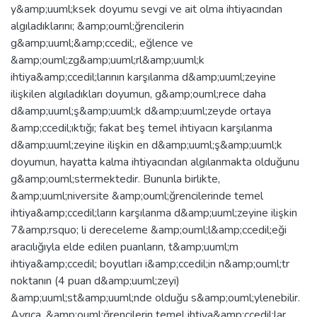
y&amp;uuml;ksek doyumu sevgi ve ait olma ihtiyacından
algıladıklarını; &amp;ouml;ğrencilerin
g&amp;uuml;&amp;ccedil;, eğlence ve
&amp;ouml;zg&amp;uuml;rl&amp;uuml;k
ihtiya&amp;ccedil;larının karşılanma d&amp;uuml;zeyine
ilişkilen algıladıkları doyumun, g&amp;ouml;rece daha
d&amp;uuml;ş&amp;uuml;k d&amp;uuml;zeyde ortaya
&amp;ccedil;ıktığı; fakat beş temel ihtiyacın karşılanma
d&amp;uuml;zeyine ilişkin en d&amp;uuml;ş&amp;uuml;k
doyumun, hayatta kalma ihtiyacından algılanmakta olduğunu
g&amp;ouml;stermektedir. Bununla birlikte,
&amp;uuml;niversite &amp;ouml;ğrencilerinde temel
ihtiya&amp;ccedil;ların karşılanma d&amp;uuml;zeyine ilişkin
7&amp;rsquo; li dereceleme &amp;ouml;l&amp;ccedil;eği
aracılığıyla elde edilen puanların, t&amp;uuml;m
ihtiya&amp;ccedil; boyutları i&amp;ccedil;in n&amp;ouml;tr
noktanın (4 puan d&amp;uuml;zeyi)
&amp;uuml;st&amp;uuml;nde olduğu s&amp;ouml;ylenebilir.
Ayrıca, &amp;ouml;ğrencilerin temel ihtiya&amp;ccedil;lar