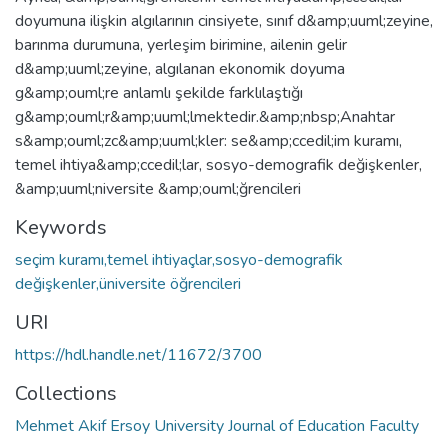
doyumuna ilişkin algılarının cinsiyete, sınıf d&amp;uuml;zeyine,
barınma durumuna, yerleşim birimine, ailenin gelir
d&amp;uuml;zeyine, algılanan ekonomik doyuma
g&amp;ouml;re anlamlı şekilde farklılaştığı
g&amp;ouml;r&amp;uuml;lmektedir.&amp;nbsp;Anahtar
s&amp;ouml;zc&amp;uuml;kler: se&amp;ccedil;im kuramı,
temel ihtiya&amp;ccedil;lar, sosyo-demografik değişkenler,
&amp;uuml;niversite &amp;ouml;ğrencileri
Keywords
seçim kuramı,temel ihtiyaçlar,sosyo-demografik
değişkenler,üniversite öğrencileri
URI
https://hdl.handle.net/11672/3700
Collections
Mehmet Akif Ersoy University Journal of Education Faculty