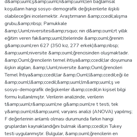
d&amp;uuml;ş&amp;uuml;n&amp;uuml;len bağlamsal
koşulların hangi sosyo-demografik değişkenlerle ilişkili
olabileceğini incelemektir. Araştırmanın &amp;ccedil;alışma
grubu,&amp;nbsp; Pamukkale
&amp;Uuml;niversitesi&amp;rsquo; nin d&amp;ouml;rt yıllık
eğitim veren fak&amp;uuml;ltelerinde &amp;ouml;ğrenim
g&amp;ouml;ren 627 (350 kız, 277 erkek)&amp;nbsp;
&amp;uuml;niversite &amp;ouml;ğrencisinden oluşmaktadır.
&amp;Ouml;ğrencilerin temel ihtiya&amp;ccedil;lar doyumuna
ilişkin algıları, &amp;Uuml;niversite &amp;Ouml;ğrencileri
Temel İhtiya&amp;ccedil;lar &amp;Ouml;l&amp;ccedil;eği ile
&amp;ouml;l&amp;ccedil;&amp;uuml;lm&amp;uuml;ş ve
sosyo-demografik değişkenler i&amp;ccedil;in kişisel bilgi
formu kullanılmıştır. Verilerin analizinde, verilerin
t&amp;uuml;r&amp;uuml;ne g&amp;ouml;re t testi, tek
y&amp;ouml;nl&amp;uuml; varyans analizi (ANOVA) yapılmış;
F değerlerinin anlamlı olması durumunda farkın hangi
gruplardan kaynaklandığını bulmak i&amp;ccedil;in Tukey
testi uygulanmıştır. Bulgular, &amp;ouml;ğrencilerin en