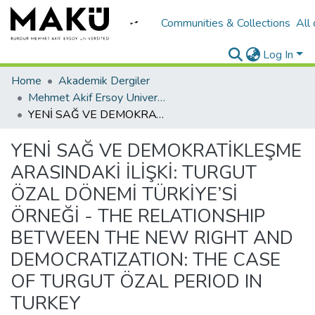
Communities & Collections
All
Log In
Home
Akademik Dergiler
Mehmet Akif Ersoy University Journal of Social Sciences Institute
YENİ SAĞ VE DEMOKRATİKLEŞME ARASINDAKİ İLİŞKİ: TURGUT ÖZAL DÖNEMİ TÜRKİYE’Sİ ÖRNEĞİ - THE RELATIONSHIP BETWEEN THE NEW RIGHT AND DEMOCRATIZATION: THE CASE OF TURGUT ÖZAL PERIOD IN TURKEY
YENİ SAĞ VE DEMOKRATİKLEŞME
ARASINDAKİ İLİŞKİ: TURGUT
ÖZAL DÖNEMİ TÜRKİYE’Sİ
ÖRNEĞİ - THE RELATIONSHIP
BETWEEN THE NEW RIGHT AND
DEMOCRATIZATION: THE CASE
OF TURGUT ÖZAL PERIOD IN
TURKEY