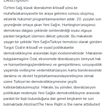
Description
ÖzYeni Sağ, klasik liberalizmin iktisadî yönü ile
muhafazakarsiyasetin bir araya gelmesi sonucu oluşmuş
eklektik hükümet programlarınaverilen addır. 20. yüzyılın son
çeyreğinde ortaya çıkan Yeni Sağ’ın, Huntington’unüçüncü
demokrasi dalgası şeklinde isimlendirdiği siyasi olguya
paralel birgidişat izlemesi dikkat çekicidir. Bu makalede
yaygın bir şekilde Yeni Sağ’ınTürkiye temsilcisi olarak görülen
Turgut Özal’ın iktisadî ve siyasî politikalarıile
demokratikleşme arasındaki ilişki incelenmektedir. Makalenin
bulgularınagöre Özal, ekonomide liberalizasyon, bireysel hak
ve hürriyetleringüçlendirilmesi ve genişletilmesi, sosyopolitik
yaşamda sivilleşme vedemilitarizasyon, kamu bürokrasisinde
daralma ve devlet teşkilatlanmasındayerelleşme olmak
üzere Türkiye’nin demokratikleşmesine çeşitli
katkılardabulunmuştur. Makale, bu yönden, liberalizasyon
politikaları nedeniyle Yeni Sağile demokratikleşme arasında
paralel bir ilişki bulunduğuna dair genel birçıkarım ile son
bulmaktadır.AbstractThe New Right is the name attributed