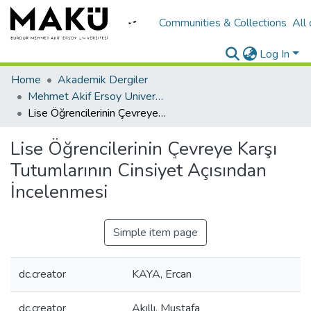
Communities & Collections
All
Log In
Home
Akademik Dergiler
Mehmet Akif Ersoy University Journal of Education Faculty
Lise Öğrencilerinin Çevreye Karşı Tutumlarının Cinsiyet Açısından İncelenmesi
Lise Öğrencilerinin Çevreye Karşı
Tutumlarının Cinsiyet Açısından
İncelenmesi
Simple item page
dc.creator
KAYA, Ercan
dc.creator
Akıllı, Mustafa