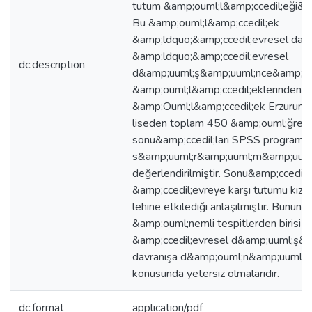
tutum &amp;ouml;l&amp;ccedil;eği&amp
Bu &amp;ouml;l&amp;ccedil;ek
&amp;ldquo;&amp;ccedil;evresel dav
&amp;ldquo;&amp;ccedil;evresel
dc.description
d&amp;uuml;ş&amp;uuml;nce&amp;rdq
&amp;ouml;l&amp;ccedil;eklerinden o
&amp;Ouml;l&amp;ccedil;ek Erzurum&
liseden toplam 450 &amp;ouml;ğrenc
sonu&amp;ccedil;ları SPSS programı 
s&amp;uuml;r&amp;uuml;m&amp;uuml;
değerlendirilmiştir. Sonu&amp;ccedil;t
&amp;ccedil;evreye karşı tutumu kız 
lehine etkilediği anlaşılmıştır. Bununla 
&amp;ouml;nemli tespitlerden birisi d
&amp;ccedil;evresel d&amp;uuml;ş&am
davranışa d&amp;ouml;n&amp;uuml;
konusunda yetersiz olmalarıdır.
dc.format
application/pdf