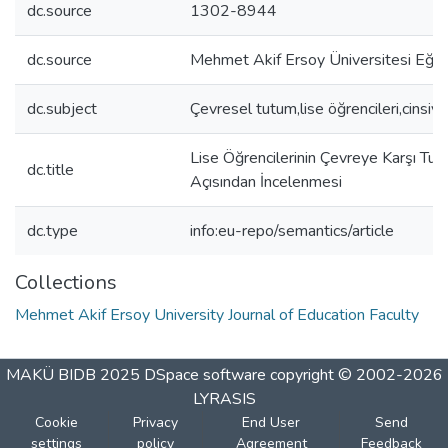
dc.source
1302-8944
dc.source
Mehmet Akif Ersoy Üniversitesi Eğiti
dc.subject
Çevresel tutum,lise öğrencileri,cinsiye
Lise Öğrencilerinin Çevreye Karşı Tutu
dc.title
Açısından İncelenmesi
dc.type
info:eu-repo/semantics/article
Collections
Mehmet Akif Ersoy University Journal of Education Faculty
MAKÜ BIDB 2025
DSpace software
copyright © 2002-2026
LYRASIS
Cookie
Privacy
End User
Send
settings
policy
Agreement
Feedback