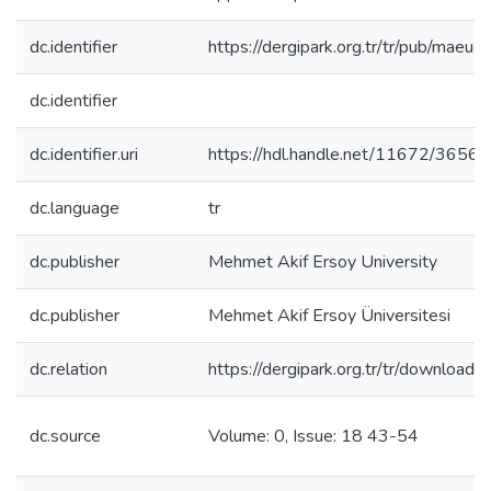
dc.identifier
https://dergipark.org.tr/tr/pub/mae
dc.identifier
dc.identifier.uri
https://hdl.handle.net/11672/3656
dc.language
tr
dc.publisher
Mehmet Akif Ersoy University
dc.publisher
Mehmet Akif Ersoy Üniversitesi
dc.relation
https://dergipark.org.tr/tr/download/
dc.source
Volume: 0, Issue: 18 43-54