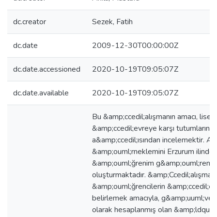
dc.creator
Sezek, Fatih
dc.date
2009-12-30T00:00:00Z
dc.date.accessioned
2020-10-19T09:05:07Z
dc.date.available
2020-10-19T09:05:07Z
Bu &amp;ccedil;alışmanın amacı, lise 
&amp;ccedil;evreye karşı tutumlarını c
a&amp;ccedil;ısından incelemektir. Ar
&amp;ouml;rneklemini Erzurum ilinde fa
&amp;ouml;ğrenim g&amp;ouml;ren &
oluşturmaktadır. &amp;Ccedil;alışma
&amp;ouml;ğrencilerin &amp;ccedil;evr
belirlemek amacıyla, g&amp;uuml;venir
olarak hesaplanmış olan &amp;ldquo;