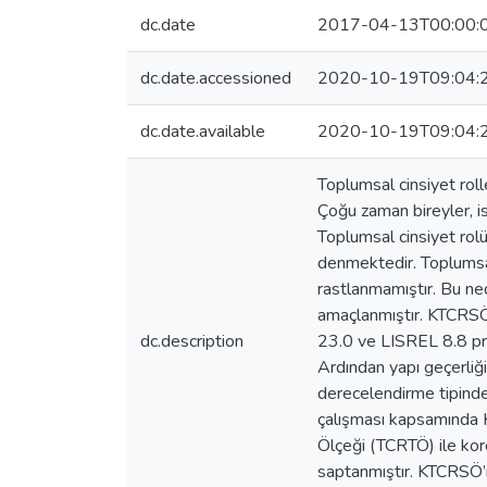
dc.date
2017-04-13T00:00:
dc.date.accessioned
2020-10-19T09:04:
dc.date.available
2020-10-19T09:04:
Toplumsal cinsiyet rol
Çoğu zaman bireyler, i
Toplumsal cinsiyet rolü
denmektedir. Toplumsal 
rastlanmamıştır. Bu ned
amaçlanmıştır. KTCRSÖ’n
dc.description
23.0 ve LISREL 8.8 prog
Ardından yapı geçerliği
derecelendirme tipinde 
çalışması kapsamında K
Ölçeği (TCRTÖ) ile kor
saptanmıştır. KTCRSÖ’n