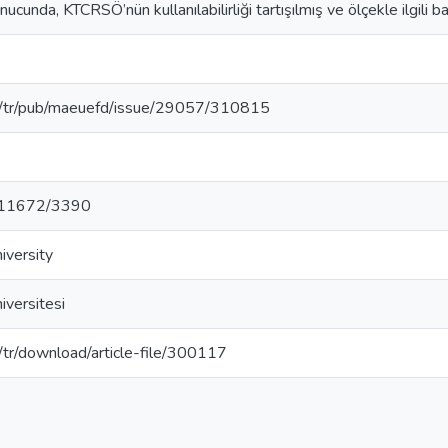
ucunda, KTCRSÖ’nün kullanılabilirliği tartışılmış ve ölçekle ilgili b
.tr/tr/pub/maeuefd/issue/29057/310815
et/11672/3390
iversity
versitesi
tr/tr/download/article-file/300117