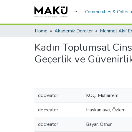
Communities & Collect
Home
Akademik Dergiler
Kadın Toplumsal Cinsi
Geçerlik ve Güvenirli
dc.creator
KOÇ, Muharrem
dc.creator
Haskan avcı, Özlem
dc.creator
Bayar, Öznur