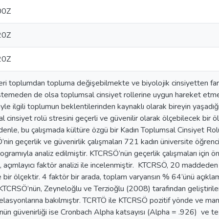
00Z
20Z
20Z
leri toplumdan topluma değişebilmekte ve biyolojik cinsiyetten far
stemeden de olsa toplumsal cinsiyet rollerine uygun hareket etm
yle ilgili toplumun beklentilerinden kaynaklı olarak bireyin yaşadığı
cinsiyet rolü stresini geçerli ve güvenilir olarak ölçebilecek bir 
enle, bu çalışmada kültüre özgü bir Kadın Toplumsal Cinsiyet Rolü 
in geçerlik ve güvenirlik çalışmaları 721 kadın üniversite öğrenci
ramıyla analiz edilmiştir. KTCRSÖ’nün geçerlik çalışmaları için ön
, açımlayıcı faktör analizi ile incelenmiştir. KTCRSÖ, 20 maddeden 
bir ölçektir. 4 faktör bir arada, toplam varyansın % 64’ünü açıklama
TCRSÖ’nün, Zeyneloğlu ve Terzioğlu (2008) tarafından geliştirile
elasyonlarına bakılmıştır. TCRTÖ ile KTCRSÖ pozitif yönde ve man
ün güvenirliği ise Cronbach Alpha katsayısı (Alpha = .926) ve tes