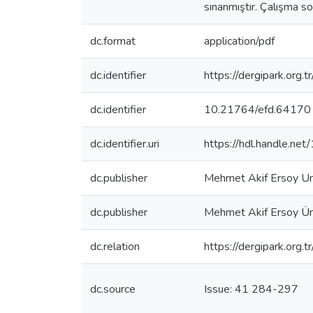
sınanmıştır. Çalışma son
dc.format
application/pdf
dc.identifier
https://dergipark.org
dc.identifier
10.21764/efd.64170
dc.identifier.uri
https://hdl.handle.n
dc.publisher
Mehmet Akif Ersoy Un
dc.publisher
Mehmet Akif Ersoy Üni
dc.relation
https://dergipark.org.
dc.source
Issue: 41 284-297