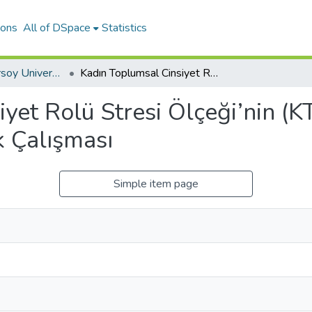
ions
All of DSpace
Statistics
Mehmet Akif Ersoy University Journal of Education Faculty
Kadın Toplumsal Cinsiyet Rolü Stresi Ölçeği’nin (KTCRSÖ) Geliştirilmesi: Geçerlik ve Güvenirlik Çalışması
yet Rolü Stresi Ölçeği’nin (K
k Çalışması
Simple item page