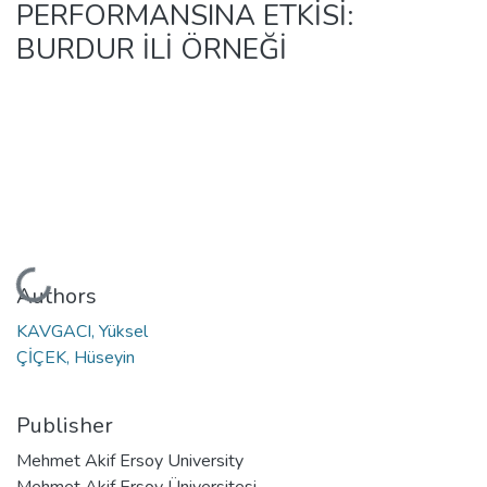
PERFORMANSINA ETKİSİ:
BURDUR İLİ ÖRNEĞİ
Loading...
Authors
KAVGACI, Yüksel
ÇİÇEK, Hüseyin
Publisher
Mehmet Akif Ersoy University
Mehmet Akif Ersoy Üniversitesi