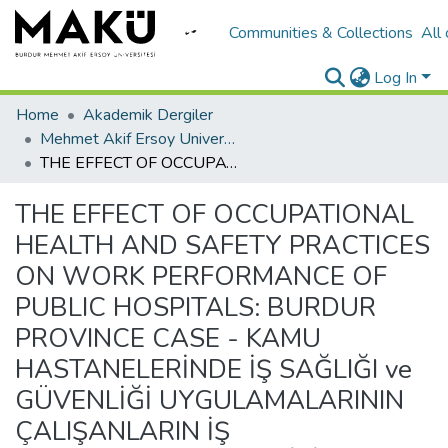
Communities & Collections
All
Log In
Home
Akademik Dergiler
Mehmet Akif Ersoy University Journal of Social Sciences Institute
THE EFFECT OF OCCUPATIONAL HEALTH AND SAFETY PRACTICES ON WORK PERFORMANCE OF PUBLIC HOSPITALS: BURDUR PROVINCE CASE - KAMU HASTANELERİNDE İŞ SAĞLIĞI ve GÜVENLİĞİ UYGULAMALARININ ÇALIŞANLARIN İŞ PERFORMANSINA ETKİSİ: BURDUR İLİ ÖRNEĞİ
THE EFFECT OF OCCUPATIONAL
HEALTH AND SAFETY PRACTICES
ON WORK PERFORMANCE OF
PUBLIC HOSPITALS: BURDUR
PROVINCE CASE - KAMU
HASTANELERİNDE İŞ SAĞLIĞI ve
GÜVENLİĞİ UYGULAMALARININ
ÇALIŞANLARIN İŞ