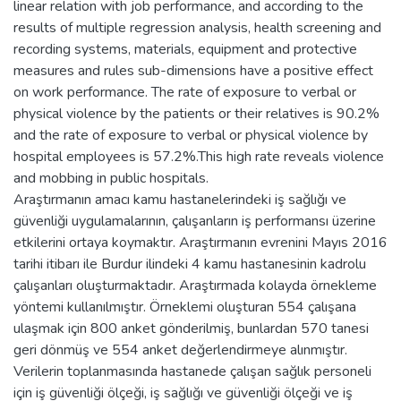
linear relation with job performance, and according to the
results of multiple regression analysis, health screening and
recording systems, materials, equipment and protective
measures and rules sub-dimensions have a positive effect
on work performance. The rate of exposure to verbal or
physical violence by the patients or their relatives is 90.2%
and the rate of exposure to verbal or physical violence by
hospital employees is 57.2%.This high rate reveals violence
and mobbing in public hospitals.
Araştırmanın amacı kamu hastanelerindeki iş sağlığı ve
güvenliği uygulamalarının, çalışanların iş performansı üzerine
etkilerini ortaya koymaktır. Araştırmanın evrenini Mayıs 2016
tarihi itibarı ile Burdur ilindeki 4 kamu hastanesinin kadrolu
çalışanları oluşturmaktadır. Araştırmada kolayda örnekleme
yöntemi kullanılmıştır. Örneklemi oluşturan 554 çalışana
ulaşmak için 800 anket gönderilmiş, bunlardan 570 tanesi
geri dönmüş ve 554 anket değerlendirmeye alınmıştır.
Verilerin toplanmasında hastanede çalışan sağlık personeli
için iş güvenliği ölçeği, iş sağlığı ve güvenliği ölçeği ve iş