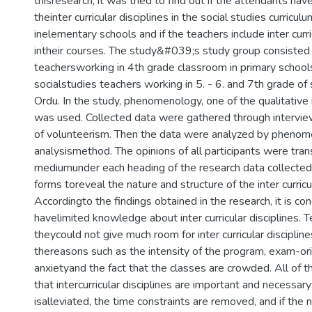
thisresearch, it was tried to find out if the attendants ha
theinter curricular disciplines in the social studies curricul
inelementary schools and if the teachers include inter curri
intheir courses. The study&#039;s study group consisted
teachersworking in 4th grade classroom in primary school
socialstudies teachers working in 5. - 6. and 7th grade of
Ordu. In the study, phenomenology, one of the qualitative
was used. Collected data were gathered through intervie
of volunteerism. Then the data were analyzed by phenom
analysismethod. The opinions of all participants were trans
mediumunder each heading of the research data collected
forms toreveal the nature and structure of the inter curricu
Accordingto the findings obtained in the research, it is co
havelimited knowledge about inter curricular disciplines. 
theycould not give much room for inter curricular disciplin
thereasons such as the intensity of the program, exam-or
anxietyand the fact that the classes are crowded. All of t
that intercurricular disciplines are important and necessary;
isalleviated, the time constraints are removed, and if the 