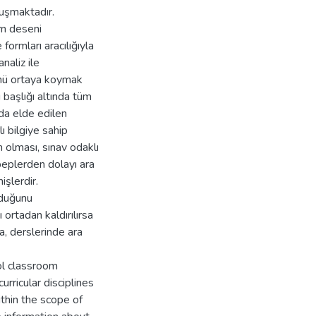
luşmaktadır.
im deseni
formları aracılığıyla
naliz ile
zünü ortaya koymak
 başlığı altında tüm
ada elde edilen
ı bilgiye sahip
olması, sınav odaklı
ebeplerden dolayı ara
işlerdir.
lduğunu
 ortadan kaldırılırsa
a, derslerinde ara
ol classroom
urricular disciplines
ithin the scope of