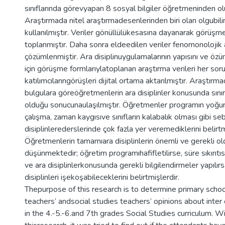
sınıflarında görevyapan 8 sosyal bilgiler öğretmeninden o
Araştırmada nitel araştırmadesenlerinden biri olan olgubil
kullanılmıştır. Veriler gönüllülükesasına dayanarak görüşme 
toplanmıştır. Daha sonra eldeedilen veriler fenomonolojik a
çözümlenmiştir. Ara disiplinuygulamalarının yapısını ve ö
için görüşme formlarıylatoplanan araştırma verileri her soru
katılımcılarıngörüşleri dijital ortama aktarılmıştır. Araştırm
bulgulara göreöğretmenlerin ara disiplinler konusunda sınırl
olduğu sonucunaulaşılmıştır. Öğretmenler programın yoğun 
çalışma, zaman kaygısıve sınıfların kalabalık olması gibi s
disiplinlerederslerinde çok fazla yer veremediklerini belirtm
Öğretmenlerin tamamıara disiplinlerin önemli ve gerekli o
düşünmektedir; öğretim programıhafifletilirse, süre sıkıntısı
ve ara disiplinlerkonusunda gerekli bilgilendirmeler yapılırs
disiplinleri işekoşabileceklerini belirtmişlerdir.
Thepurpose of this research is to determine primary scho
teachers’ andsocial studies teachers’ opinions about inter c
in the 4.-5.-6.and 7th grades Social Studies curriculum. W