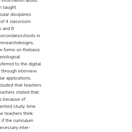
ve information about
um taught
cular disciplines
 of 4 classroom
s and 8
 secondaryschools in
 researchdesigns,
w forms on thebasis
enological
ferred to the digital
 through interview
lar applications.
ncluded that teachers
Teachers stated that
es because of
iented study, time
he teachers think
 if the curriculum
necessary inter-