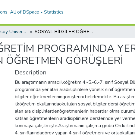
ions
All of DSpace
Statistics
Mehmet Akif Ersoy University Journal of Education Faculty
SOSYAL BİLGİLER ÖĞRETİM PROGRAMINDA YER ALAN ARA DİSİPLİNLERE İLİŞKİN ÖĞRETMEN GÖRÜŞLERİ
ÖĞRETİM PROGRAMINDA YE
KİN ÖĞRETMEN GÖRÜŞLERİ
Description
Bu araştırmanın amacı,ilköğretim 4.-5.-6.-7. sınıf Sosyal Bi
programında yer alan aradisiplinlere yönelik sınıf öğretmen
bilgiler öğretmenleriningörüşlerini belirlemektir. Bu araşt
ilköğretim okullarındaokutulan sosyal bilgiler dersi öğret
alan ara disiplinlerdenöğretmenlerin haberdar olma duruml
katılan öğretmenlerin aradisiplinlere derslerinde yer verm
konmaya çalışılmıştır.Araştırmanın çalışma grubu Ordu ilind
4. sınıflarındagörev yapan 4 sınıf öğretmeni ve ortaokulları