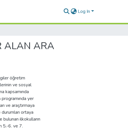
Log In
R ALAN ARA
lgiler öğretim
lerinin ve sosyal
ırma kapsamında
im programında yer
arı ve araştırmaya
e durumları ortaya
e bulunan ilkokulların
n 5.-6. ve 7.