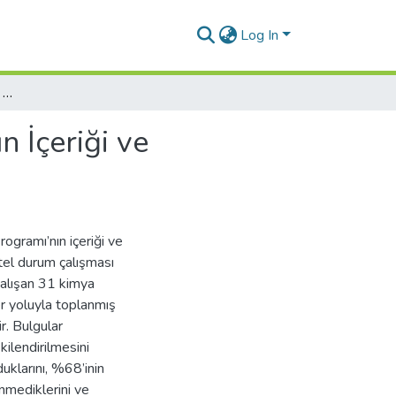
Log In
2007 Ortaöğretim Kimya Dersi Öğretim Programının İçeriği ve Kurgusuyla İlgili Öğretmen Görüşleri
 İçeriği ve
gramı’nın içeriği ve
itel durum çalışması
çalışan 31 kimya
er yoluyla toplanmış
ir. Bulgular
kilendirilmesini
duklarını, %68’inin
enmediklerini ve