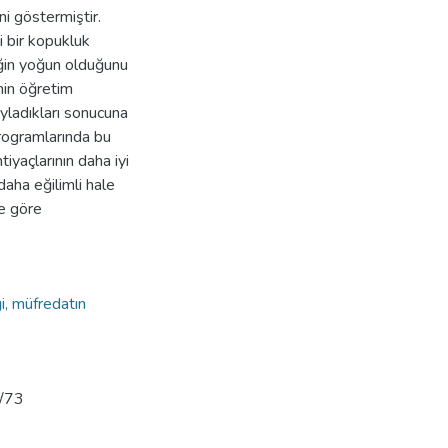
ni göstermiştir.
di bir kopukluk
riğin yoğun olduğunu
nin öğretim
yladıkları sonucuna
programlarında bu
iyaçlarının daha iyi
aha eğilimli hale
ne göre
i, müfredatın
w/73