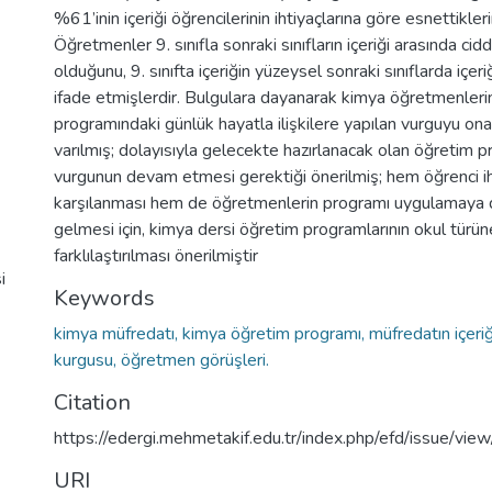
%61’inin içeriği öğrencilerinin ihtiyaçlarına göre esnettikleri
Öğretmenler 9. sınıfla sonraki sınıfların içeriği arasında cid
olduğunu, 9. sınıfta içeriğin yüzeysel sonraki sınıflarda içe
ifade etmişlerdir. Bulgulara dayanarak kimya öğretmenleri
programındaki günlük hayatla ilişkilere yapılan vurguyu ona
varılmış; dolayısıyla gelecekte hazırlanacak olan öğretim 
vurgunun devam etmesi gerektiği önerilmiş; hem öğrenci iht
karşılanması hem de öğretmenlerin programı uygulamaya d
gelmesi için, kimya dersi öğretim programlarının okul türü
farklılaştırılması önerilmiştir
i
Keywords
kimya müfredatı, kimya öğretim programı, müfredatın içeriğ
kurgusu, öğretmen görüşleri.
Citation
https://edergi.mehmetakif.edu.tr/index.php/efd/issue/vie
URI