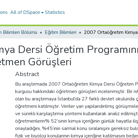
ions
All of DSpace
Statistics
m Bilimleri Bölümü
Eğitim Bilimleri
ya Dersi Öğretim Programının
etmen Görüşleri
Abstract
Bu araştırmada 2007 Ortaöğretim Kimya Dersi Öğretim Pro
kurgusu hakkındaki öğretmen görüşleri incelenmiştir. Bir n
olan bu araştırmaya İstanbul'da 27 farklı devlet okulunda 
öğretmeni katılmıştır. Veriler yarı yapılandırılmış görüşmel
ve sürekli karşılaştırma yöntemi kullanılarak analiz edilmişt
öğretmenlerin% 52’sinin kimya içeriğinin günlük hayatla iliş
onayladığını, %45’inin sarmal konu sıralanışını gereksiz bul
fizik ve biyoloji konularının kimya içeriğine katılmasını beğ