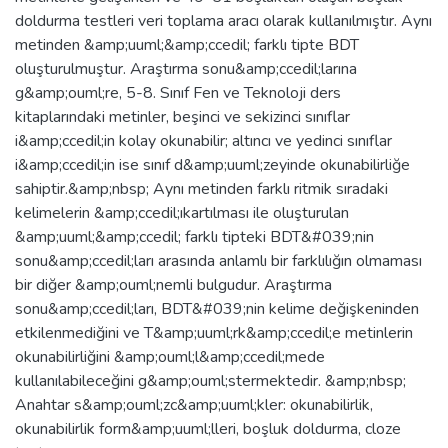
doldurma testleri veri toplama aracı olarak kullanılmıştır. Aynı
metinden &amp;uuml;&amp;ccedil; farklı tipte BDT
oluşturulmuştur. Araştırma sonu&amp;ccedil;larına
g&amp;ouml;re, 5-8. Sınıf Fen ve Teknoloji ders
kitaplarındaki metinler, beşinci ve sekizinci sınıflar
i&amp;ccedil;in kolay okunabilir; altıncı ve yedinci sınıflar
i&amp;ccedil;in ise sınıf d&amp;uuml;zeyinde okunabilirliğe
sahiptir.&amp;nbsp; Aynı metinden farklı ritmik sıradaki
kelimelerin &amp;ccedil;ıkartılması ile oluşturulan
&amp;uuml;&amp;ccedil; farklı tipteki BDT&#039;nin
sonu&amp;ccedil;ları arasında anlamlı bir farklılığın olmaması
bir diğer &amp;ouml;nemli bulgudur. Araştırma
sonu&amp;ccedil;ları, BDT&#039;nin kelime değişkeninden
etkilenmediğini ve T&amp;uuml;rk&amp;ccedil;e metinlerin
okunabilirliğini &amp;ouml;l&amp;ccedil;mede
kullanılabileceğini g&amp;ouml;stermektedir. &amp;nbsp;
Anahtar s&amp;ouml;zc&amp;uuml;kler: okunabilirlik,
okunabilirlik form&amp;uuml;lleri, boşluk doldurma, cloze