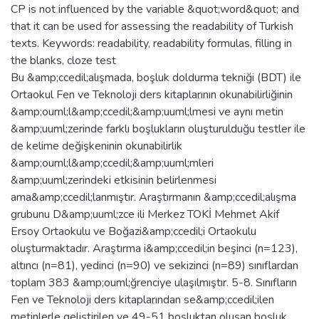
CP is not influenced by the variable &quot;word&quot; and
that it can be used for assessing the readability of Turkish
texts. Keywords: readability, readability formulas, filling in
the blanks, cloze test
Bu &amp;ccedil;alışmada, boşluk doldurma tekniği (BDT) ile
Ortaokul Fen ve Teknoloji ders kitaplarının okunabilirliğinin
&amp;ouml;l&amp;ccedil;&amp;uuml;lmesi ve aynı metin
&amp;uuml;zerinde farklı boşlukların oluşturulduğu testler ile
de kelime değişkeninin okunabilirlik
&amp;ouml;l&amp;ccedil;&amp;uuml;mleri
&amp;uuml;zerindeki etkisinin belirlenmesi
ama&amp;ccedil;lanmıştır. Araştırmanın &amp;ccedil;alışma
grubunu D&amp;uuml;zce ili Merkez TOKİ Mehmet Akif
Ersoy Ortaokulu ve Boğazi&amp;ccedil;i Ortaokulu
oluşturmaktadır. Araştırma i&amp;ccedil;in beşinci (n=123),
altıncı (n=81), yedinci (n=90) ve sekizinci (n=89) sınıflardan
toplam 383 &amp;ouml;ğrenciye ulaşılmıştır. 5-8. Sınıfların
Fen ve Teknoloji ders kitaplarından se&amp;ccedil;ilen
metinlerle geliştirilen ve 49-51 boşluktan oluşan boşluk