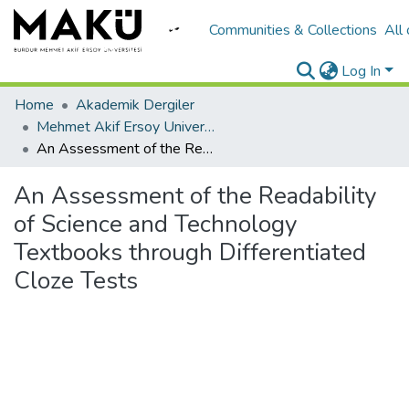
Communities & Collections
All
Log In
Home
Akademik Dergiler
Mehmet Akif Ersoy University Journal of Education Faculty
An Assessment of the Readability of Science and Technology Textbooks through Differentiated Cloze Tests
An Assessment of the Readability
of Science and Technology
Textbooks through Differentiated
Cloze Tests