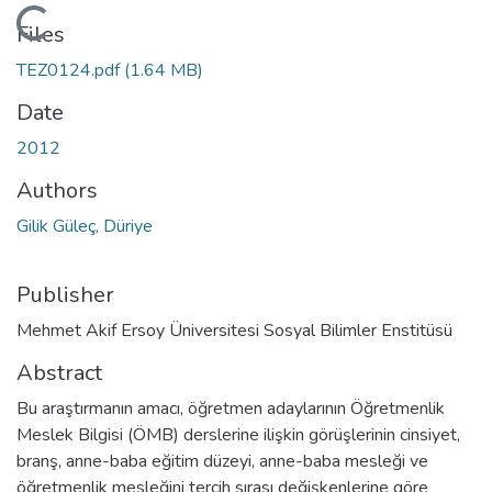
Loading...
Files
TEZ0124.pdf
(1.64 MB)
Date
2012
Authors
Gilik Güleç, Düriye
Publisher
Mehmet Akif Ersoy Üniversitesi Sosyal Bilimler Enstitüsü
Abstract
Bu araştırmanın amacı, öğretmen adaylarının Öğretmenlik
Meslek Bilgisi (ÖMB) derslerine ilişkin görüşlerinin cinsiyet,
branş, anne-baba eğitim düzeyi, anne-baba mesleği ve
öğretmenlik mesleğini tercih sırası değişkenlerine göre