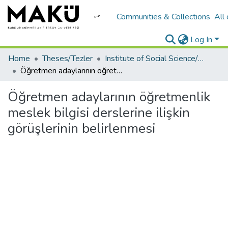
Communities & Collections
All
Log In
Home
Theses/Tezler
Institute of Social Science/Sosyal Bilimler Enstitüsü
Öğretmen adaylarının öğretmenlik meslek bilgisi derslerine ilişkin görüşlerinin belirlenmesi
Öğretmen adaylarının öğretmenlik
meslek bilgisi derslerine ilişkin
görüşlerinin belirlenmesi