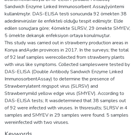
Sandwich Enzyme Linked Immunosorbent Assay)yöntemi
kullanılmıştır. DAS-ELISA testi sonucunda 92 örnekten 38
adedininvirüsler ile enfekteli olduğu tespit edilmiştir. Elde
edilen sonuçlara göre; 4örnekte SLRSV, 29 örnekte SMYEV,
5 örnekte dekarışık enfeksiyon ortaya konulmuştur.
This study was carried out in strawberry production areas in
Konya andAydın provinces in 2017. In the surveys; the total
of 92 leaf samples werecollected from strawberry plants
with virus like symptoms. Collected sampleswere tested by
DAS-ELISA (Double Antibody Sandwich Enzyme Linked
ImmunosorbentAssay) to determine the presence of
Strawberrylatent ringspot virus (SLRSV) and
Strawberrymild yellow edge virus (SMYEV). According to
DAS-ELISA tests; It wasdetermined that 38 samples out
of 92 were infected with viruses. In thisresults; SLRSV in 4
samples and SMYEV in 29 samples were found. 5 samples
wereinfected with two viruses.
Keywords