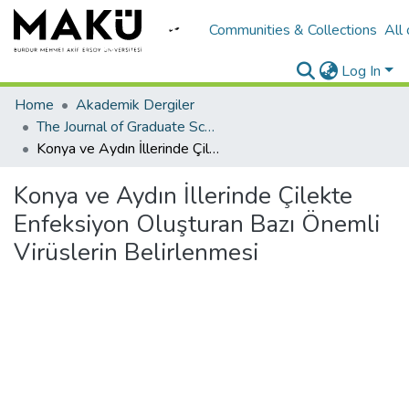
Communities & Collections
All
Log In
Home
Akademik Dergiler
The Journal of Graduate School of Natural and Applied Sciences of Mehmet Akif Ersoy University
Konya ve Aydın İllerinde Çilekte Enfeksiyon Oluşturan Bazı Önemli Virüslerin Belirlenmesi
Konya ve Aydın İllerinde Çilekte
Enfeksiyon Oluşturan Bazı Önemli
Virüslerin Belirlenmesi