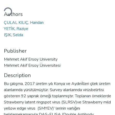
ding...
Authors
ÇULAL KILIÇ, Handan
YETİK, Raziye
IŞIK, Selda
Publisher
Mehmet Akif Ersoy University
Mehmet Akif Ersoy Üniversitesi
Description
Bu çalışma, 2017 üretim yılı Konya ve Aydınİlleri çilek üretim
alanlarında yürütülmüştür. Survey alanlarında virüsbelirtisi
gösteren 92 yaprak örneği toplanmıştır. Toplanan örneklerde
Strawberry latent ringspot virus (SLRSV)ve Strawberry mild
yellow edge virus (SMYEV)’ lerinin varlığını
belirlemekamacıyla DAS-ELISA (Double Antibody