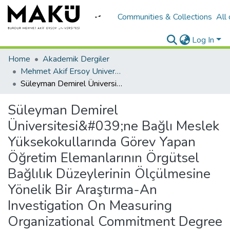
Communities & Collections
All
Log In
Home
Akademik Dergiler
Mehmet Akif Ersoy University Journal of Social Sciences Institute
Süleyman Demirel Üniversitesi&#039;ne Bağlı Meslek Yüksekokullarında Görev Yapan Öğretim Elemanlarının Örgütsel Bağlılık Düzeylerinin Ölçülmesine Yönelik Bir Araştırma-An Investigation On Measuring Organizational Commitment Degree Of Instructors Working At..
Süleyman Demirel
Üniversitesi&#039;ne Bağlı Meslek
Yüksekokullarında Görev Yapan
Öğretim Elemanlarının Örgütsel
Bağlılık Düzeylerinin Ölçülmesine
Yönelik Bir Araştırma-An
Investigation On Measuring
Organizational Commitment Degree