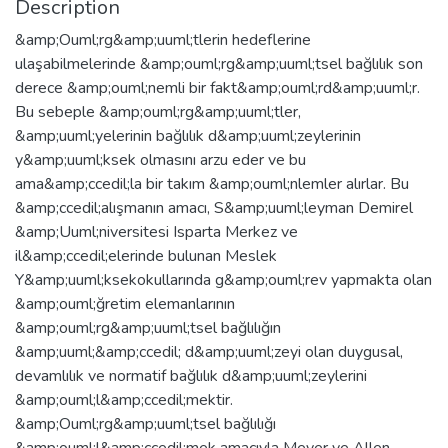
Description
&amp;Ouml;rg&amp;uuml;tlerin hedeflerine
ulaşabilmelerinde &amp;ouml;rg&amp;uuml;tsel bağlılık son
derece &amp;ouml;nemli bir fakt&amp;ouml;rd&amp;uuml;r.
Bu sebeple &amp;ouml;rg&amp;uuml;tler,
&amp;uuml;yelerinin bağlılık d&amp;uuml;zeylerinin
y&amp;uuml;ksek olmasını arzu eder ve bu
ama&amp;ccedil;la bir takım &amp;ouml;nlemler alırlar. Bu
&amp;ccedil;alışmanın amacı, S&amp;uuml;leyman Demirel
&amp;Uuml;niversitesi Isparta Merkez ve
il&amp;ccedil;elerinde bulunan Meslek
Y&amp;uuml;ksekokullarında g&amp;ouml;rev yapmakta olan
&amp;ouml;ğretim elemanlarının
&amp;ouml;rg&amp;uuml;tsel bağlılığın
&amp;uuml;&amp;ccedil; d&amp;uuml;zeyi olan duygusal,
devamlılık ve normatif bağlılık d&amp;uuml;zeylerini
&amp;ouml;l&amp;ccedil;mektir.
&amp;Ouml;rg&amp;uuml;tsel bağlılığı
&amp;ouml;l&amp;ccedil;mek amacıyla Meyer ve Allen