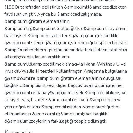
(1990) tarafından geliştirilen &amp;ouml;l&amp;ccedil;ekten
faydalanılmıştır. Ayrıca bu &amp;ccedil;alışmada,
&amp;ouml;ğretim elemanlarının
&amp;ouml;rg&amp;uuml;tsel bağlılık d&amp;uuml;zeylerinin
bazı kişisel &amp;ouml;zelliklere g&amp;ouml;re farklılık
g&amp;ouml;sterip g&amp;ouml;stermediği tespit edilmiştir.
&amp;Ouml;rneklem grupları arasındaki farklılıkların istatistiki
a&amp;ccedil;ıdan anlamlılıklarını
&amp;ouml;l&amp;ccedil;mek amacıyla Mann-Whitney U ve
Kruskal-Wallis H testleri kullanılmıştır. Araştırma bulgularına
g&amp;ouml;re &amp;ouml;ğretim elemanlarının duygusal
bağlılık d&amp;uuml;zeyi, diğer bağlılık t&amp;uuml;rlerine
g&amp;ouml;re daha y&amp;uuml;ksek &amp;ccedil;ıkmış ve
cinsiyet, yaş, hizmet s&amp;uuml;resi ve g&amp;ouml;rev
yeri değişkenleri a&amp;ccedil;ısından &amp;ouml;ğretim
elamanlarının &amp;ouml;rg&amp;uuml;tsel bağlılık
d&amp;uuml;zeylerinin farklılaştığı tespit edilmiştir.
Keywords