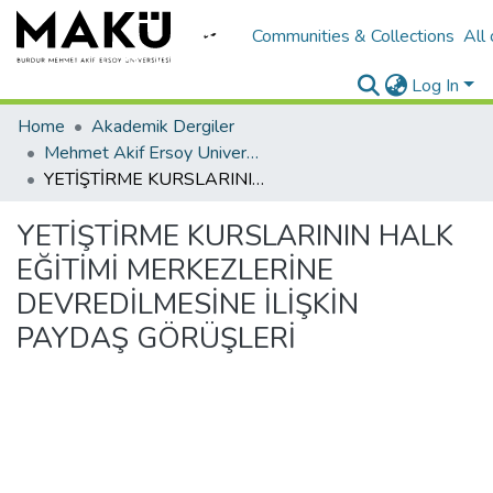
Communities & Collections
All
Log In
Home
Akademik Dergiler
Mehmet Akif Ersoy University Journal of Education Faculty
YETİŞTİRME KURSLARININ HALK EĞİTİMİ MERKEZLERİNE DEVREDİLMESİNE İLİŞKİN PAYDAŞ GÖRÜŞLERİ
YETİŞTİRME KURSLARININ HALK
EĞİTİMİ MERKEZLERİNE
DEVREDİLMESİNE İLİŞKİN
PAYDAŞ GÖRÜŞLERİ