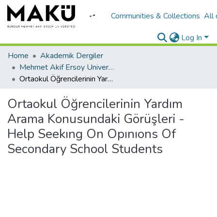
Communities & Collections
All
Log In
Home
Akademik Dergiler
Mehmet Akif Ersoy University Journal of Social Sciences Institute
Ortaokul Öğrencilerinin Yardım Arama Konusundaki Görüşleri - Help Seekıng On Opınıons Of Secondary School Students
Ortaokul Öğrencilerinin Yardım
Arama Konusundaki Görüşleri -
Help Seekıng On Opınıons Of
Secondary School Students