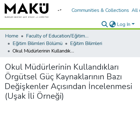
Communities & Collections
All
Log In
Home
Faculty of Education/Eğitim Fakültesi
Eğitim Bilimleri Bölümü
Eğitim Bilimleri
Okul Müdürlerinin Kullandıkları Örgütsel Güç Kaynaklarının Bazı Değişkenler Açısından İncelenmesi (Uşak İli Örneği)
Okul Müdürlerinin Kullandıkları
Örgütsel Güç Kaynaklarının Bazı
Değişkenler Açısından İncelenmesi
(Uşak İli Örneği)