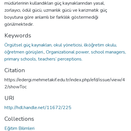
müdürlerinin kullandıkları güç kaynaklarından yasal,
zorlayıcı, ödül gücü, uzmanlık gücü ve karizmatik güç
boyutuna göre anlamlı bir farklılık göstermediği
görülmektedir.
Keywords
Örgütsel güç kaynakları, okul yöneticisi, ilköğretim okulu,
öğretmen görüşleri.
,
Organizational power, school managers,
primary schools, teachers’ perceptions.
Citation
https://edergi.mehmetakif.edu.tr/index.php/efd/issue/view/4
2/showToc
URI
http://hdl.handle.net/11672/225
Collections
Eğitim Bilimleri