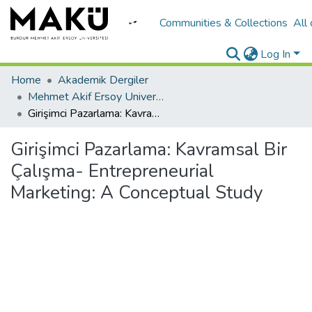
Communities & Collections
All
Log In
Home
Akademik Dergiler
Mehmet Akif Ersoy University Journal of Social Sciences Institute
Girişimci Pazarlama: Kavramsal Bir Çalışma- Entrepreneurial Marketing: A Conceptual Study
Girişimci Pazarlama: Kavramsal Bir
Çalışma- Entrepreneurial
Marketing: A Conceptual Study