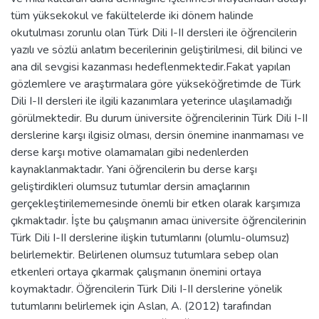
tüm yüksekokul ve fakültelerde iki dönem halinde
okutulması zorunlu olan Türk Dili I-II dersleri ile öğrencilerin
yazılı ve sözlü anlatım becerilerinin geliştirilmesi, dil bilinci ve
ana dil sevgisi kazanması hedeflenmektedir.Fakat yapılan
gözlemlere ve araştırmalara göre yükseköğretimde de Türk
Dili I-II dersleri ile ilgili kazanımlara yeterince ulaşılamadığı
görülmektedir. Bu durum üniversite öğrencilerinin Türk Dili I-II
derslerine karşı ilgisiz olması, dersin önemine inanmaması ve
derse karşı motive olamamaları gibi nedenlerden
kaynaklanmaktadır. Yani öğrencilerin bu derse karşı
geliştirdikleri olumsuz tutumlar dersin amaçlarının
gerçekleştirilememesinde önemli bir etken olarak karşımıza
çıkmaktadır. İşte bu çalışmanın amacı üniversite öğrencilerinin
Türk Dili I-II derslerine ilişkin tutumlarını (olumlu-olumsuz)
belirlemektir. Belirlenen olumsuz tutumlara sebep olan
etkenleri ortaya çıkarmak çalışmanın önemini ortaya
koymaktadır. Öğrencilerin Türk Dili I-II derslerine yönelik
tutumlarını belirlemek için Aslan, A. (2012) tarafından