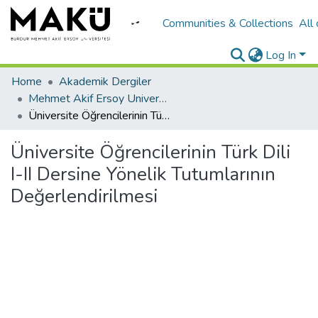
Communities & Collections
All
Log In
Home
Akademik Dergiler
Mehmet Akif Ersoy University Journal of Education Faculty
Üniversite Öğrencilerinin Türk Dili I-II Dersine Yönelik Tutumlarının Değerlendirilmesi
Üniversite Öğrencilerinin Türk Dili
I-II Dersine Yönelik Tutumlarının
Değerlendirilmesi