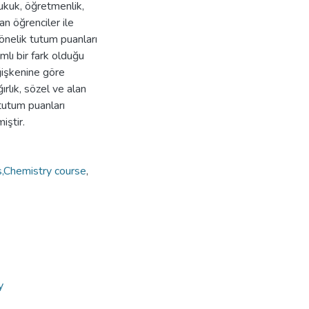
hukuk, öğretmenlik,
n öğrenciler ile
önelik tutum puanları
mlı bir fark olduğu
ğişkenine göre
ırlık, sözel ve alan
 tutum puanları
iştir.
s,Chemistry course
,
y