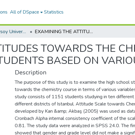
ions
All of DSpace
Statistics
Mehmet Akif Ersoy University Journal of Education Faculty
EXAMINING THE ATTITUDES TOWARDS THE CHEMISTRY COURSE OF HIGH-SCHOOL STUDENTS BASED ON VARIOUS VARIABLES*
TITUDES TOWARDS THE CH
TUDENTS BASED ON VARIO
Description
The purpose of this study is to examine the high school s
towards the chemistry course in terms of various variable
study consists of 1151 students studying in ten different 
different districts of Istanbul. Attitude Scale towards Ch
developed by Kan &amp; Akbaş (2005) was used as data c
Cronbach Alpha internal consistency coefficient of the sc
0.81. The study data were analyzed in SPSS 24.0. The fin
showed that gender and grade level did not make a signifi