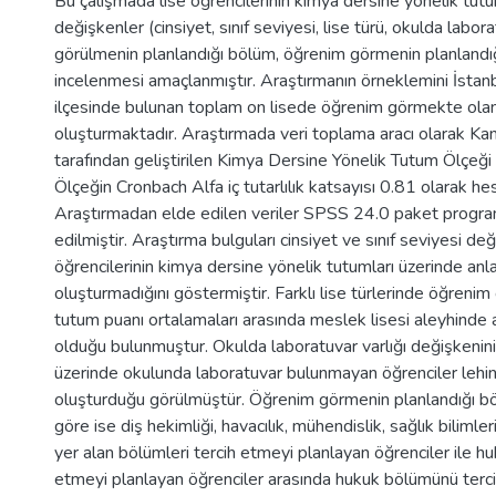
Bu çalışmada lise öğrencilerinin kimya dersine yönelik tutum
değişkenler (cinsiyet, sınıf seviyesi, lise türü, okulda labor
görülmenin planlandığı bölüm, öğrenim görmenin planlandığ
incelenmesi amaçlanmıştır. Araştırmanın örneklemini İstanbul
ilçesinde bulunan toplam on lisede öğrenim görmekte ola
oluşturmaktadır. Araştırmada veri toplama aracı olarak K
tarafından geliştirilen Kimya Dersine Yönelik Tutum Ölçeği k
Ölçeğin Cronbach Alfa iç tutarlılık katsayısı 0.81 olarak he
Araştırmadan elde edilen veriler SPSS 24.0 paket progra
edilmiştir. Araştırma bulguları cinsiyet ve sınıf seviyesi değ
öğrencilerinin kimya dersine yönelik tutumları üzerinde anla
oluşturmadığını göstermiştir. Farklı lise türlerinde öğrenim
tutum puanı ortalamaları arasında meslek lisesi aleyhinde a
olduğu bulunmuştur. Okulda laboratuvar varlığı değişkenini
üzerinde okulunda laboratuvar bulunmayan öğrenciler lehine
oluşturduğu görülmüştür. Öğrenim görmenin planlandığı b
göre ise diş hekimliği, havacılık, mühendislik, sağlık bilimle
yer alan bölümleri tercih etmeyi planlayan öğrenciler ile h
etmeyi planlayan öğrenciler arasında hukuk bölümünü terc