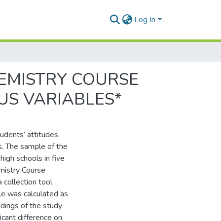
Log In
EMISTRY COURSE
US VARIABLES*
tudents’ attitudes
s. The sample of the
high schools in five
emistry Course
ollection tool.
ale was calculated as
dings of the study
cant difference on