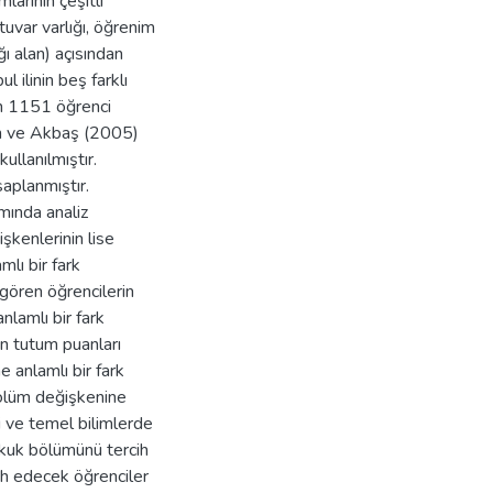
larının çeşitli
atuvar varlığı, öğrenim
ı alan) açısından
 ilinin beş farklı
n 1151 öğrenci
an ve Akbaş (2005)
ullanılmıştır.
saplanmıştır.
mında analiz
işkenlerinin lise
mlı bir fark
 gören öğrencilerin
nlamlı bir fark
n tutum puanları
 anlamlı bir fark
ölüm değişkenine
ri ve temel bilimlerde
ukuk bölümünü tercih
ih edecek öğrenciler