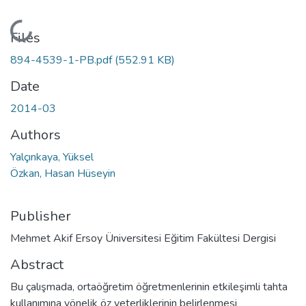
Loading...
Files
894-4539-1-PB.pdf
(552.91 KB)
Date
2014-03
Authors
Yalçınkaya, Yüksel
Özkan, Hasan Hüseyin
Publisher
Mehmet Akif Ersoy Üniversitesi Eğitim Fakültesi Dergisi
Abstract
Bu çalışmada, ortaöğretim öğretmenlerinin etkileşimli tahta
kullanımına yönelik öz yeterliklerinin belirlenmesi