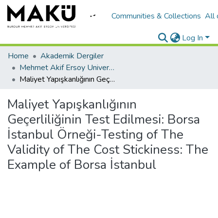
Communities & Collections
All
Log In
Home
Akademik Dergiler
Mehmet Akif Ersoy University Journal of Social Sciences Institute
Maliyet Yapışkanlığının Geçerliliğinin Test Edilmesi: Borsa İstanbul Örneği-Testing of The Validity of The Cost Stickiness: The Example of Borsa İstanbul
Maliyet Yapışkanlığının
Geçerliliğinin Test Edilmesi: Borsa
İstanbul Örneği-Testing of The
Validity of The Cost Stickiness: The
Example of Borsa İstanbul