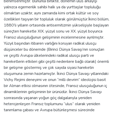
benimsenmiştir. Bununla birlikte, dönemin ulus anlayışı
yalnızca egemenlik sahibi halk ya da yurttaşlar topluluğu
olmaktan uzaktır, aynı zamanda kimi ortak kültür ve soy
özellikleri taşıyan bir topluluk olarak görülmüştür.İkinci bölüm,
1880’li yılların ortasında antisemitizmin yükselişiyle başlayan
süreçten hareketle XIX. yüzyıl sonu ve XX. yüzyıl boyunca
Fransız ulusçuluğunun gelişiminin incelenmesine ayrılmıştır.
Yüzyıl başından itibaren varlığını koruyan radikal ulusçu
düşünceler bu dönemde (Birinci Dünya Savaşı’nın sonuçları
ve çeşitli Avrupa ülkelerindeki radikal ulusçu parti ve
hareketlerin etkileri gibi çeşitli nedenlere bağlı olarak) önemli
bir gelişme göstermiş ve çok sayıda siyasi hareketin
oluşumuna zemin hazırlamıştır. İkinci Dünya Savaşı yıllarındaki
Vichy Rejimi deneyimi ve onun “milli devrim” ideolojisi basit
bir Alman etkisi olmasının ötesinde, Fransız ulusçuluğunun iç
dinamiklerinin gelişiminin bir ürünüdür. İkinci Dünya Savaşı
sonrasında yaşanan yoğun göç dalgalarıyla yeniden
heterojenleşen Fransız toplumunu “ulus” olarak yeniden
tanımlama çabası ve Avrupa bütünleşmesi sürecinde