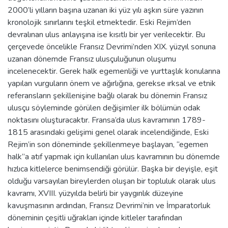
2000’li yılların başına uzanan iki yüz yılı aşkın süre yazının
kronolojik sınırlarını teşkil etmektedir. Eski Rejim’den
devralınan ulus anlayışına ise kısıtlı bir yer verilecektir. Bu
çerçevede öncelikle Fransız Devrimi’nden XIX. yüzyıl sonuna
uzanan dönemde Fransız ulusçuluğunun oluşumu
incelenecektir. Gerek halk egemenliği ve yurttaşlık konularına
yapılan vurguların önem ve ağırlığına, gerekse ırksal ve etnik
referansların şekillenişine bağlı olarak bu dönemin Fransız
ulusçu söyleminde görülen değişimler ilk bölümün odak
noktasını oluşturacaktır. Fransa’da ulus kavramının 1789-
1815 arasındaki gelişimi genel olarak incelendiğinde, Eski
Rejim’in son döneminde şekillenmeye başlayan, “egemen
halk”a atıf yapmak için kullanılan ulus kavramının bu dönemde
hızlıca kitlelerce benimsendiği görülür. Başka bir deyişle, eşit
olduğu varsayılan bireylerden oluşan bir topluluk olarak ulus
kavramı, XVIII. yüzyılda belirli bir yaygınlık düzeyine
kavuşmasının ardından, Fransız Devrimi’nin ve İmparatorluk
döneminin çeşitli uğrakları içinde kitleler tarafından