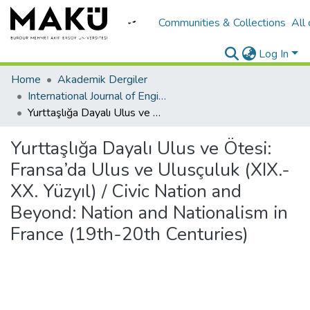
Communities & Collections
All
Log In
Home
Akademik Dergiler
International Journal of Engineering Design and Technology
Yurttaşlığa Dayalı Ulus ve Ötesi: Fransa’da Ulus ve Ulusçuluk (XIX.-XX. Yüzyıl) / Civic Nation and Beyond: Nation and Nationalism in France (19th-20th Centuries)
Yurttaşlığa Dayalı Ulus ve Ötesi:
Fransa’da Ulus ve Ulusçuluk (XIX.-
XX. Yüzyıl) / Civic Nation and
Beyond: Nation and Nationalism in
France (19th-20th Centuries)