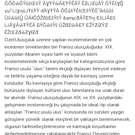
ĞŐĞŵĞŶůŝŒŝŶ ĂƔŦŶŵĂƐŦŶĚĂŶ ĚƵǇƵůĂŶ ĞŶĚŝƔĞ͕
yy/͘ ǇƺǌǇŦůŦŶ ďĂƔŦŶĂ ŐĞůŝŶĚŝŒŝŶĚĞ ͞ŵŝůůŝ
ŬŝŵůŝŬ͟ ŬĂƚĞŐŽƌŝƐŝŶŝŶ &amp;ƌĂŶƐŦǌ ƐŝǇĂƐŝ
ǇĂƔĂŵŦŶĚĂ ƂŶĞŵŝŶŝ ŬŽƌƵŵĂƐŦ ƐŽŶƵİƵŶƵ
ĚŽŒƵƌŵƵƔƚƵƌ͘
ÖzetUlusçuluk üzerine yapılan incelemelerde en çok
incelenen örneklerden biri Fransız ulusçuluğudur. XIX.
yüzyıldan itibaren siyasi tarih ve siyaset bilimi
incelemelerinde sıkça karşılaşılan bir kategorizasyona göre
Fransız usulü “ulus” tanımı ırkçılığı dışlayan, bireysel iradeye
ve birlikte yaşama isteğine dayalı bir kavrayış üzerine
kuruludur. Bu kavrayışa göre Fransız ulusçuluğu ırkçılığı
bütünüyle dışlayan, kültürel ulus tanımlarına ise uzak duran
bir akımdır. Fransız ulusçuluğunun XIX. ve XX. yüzyıllardaki
gelişiminin inceleneceği bu çalışmada bir ideal-tip olarak
anlaşılan “Fransız usulü ulus” konusunda ön sürülen yaygın
görüşlere yönelik olarak eleştirel bir yaklaşım benimsenecek,
olgunun tarihselleştirilmesine ve karmaşık boyutlarının
değerlendirilmesine çabalanacaktır.Fransız Devrimi’nden