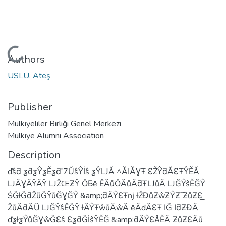
Loading...
Authors
USLU, Ateş
Publisher
Mülkiyeliler Birliği Genel Merkezi
Mülkiye Alumni Association
Description
ďŝƌ ƺƌƺŶƺĚƺƌ͘ 7ŬŝŶİŝ ƺŶǇĂ ^ĂǀĂƔŦ ƐŽŶƌĂƐŦŶĚĂ
ǇĂƔĂŶĂŶ ǇŽŒƵŶ ŐƂĕ ĚĂůŐĂůĂƌŦǇůĂ ǇĞŶŝĚĞŶ
ŚĞƚĞƌŽũĞŶůĞƔĞŶ &amp;ƌĂŶƐŦǌ ƚŽƉůƵŵƵŶƵ ͞ƵůƵƐ͟
ŽůĂƌĂŬ ǇĞŶŝĚĞŶ ƚĂŶŦŵůĂŵĂ ĕĂďĂƐŦ ǀĞ ǀƌƵƉĂ
ďƺƚƺŶůĞƔŵĞƐŝ ƐƺƌĞİŝŶĚĞ &amp;ƌĂŶƐĂ͛ĚĂ ƵůƵƐĂů